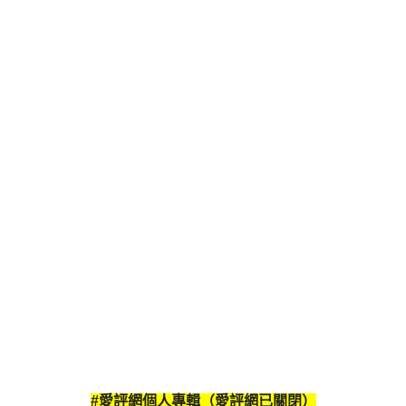
#愛評網個人專輯（愛評網已關閉）