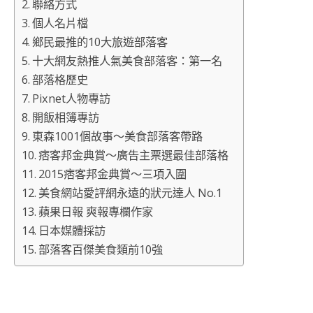
聯絡方式
個人名片檔
鄉民最推的10大旅遊部落客
十大網友熱推人氣美食部落客：第一名
部落格歷史
Pixnet人物專訪
開飯相簿專訪
東森1001個故事～美食部落客帶路
痞客邦金典賞～廣告主票選最佳部落格
2015痞客邦金典賞～三項入圍
美食網站愛評網永遠的狀元達人 No.1
蘋果日報 爽報專欄作家
日本媒體採訪
部落客百傑美食類前10強