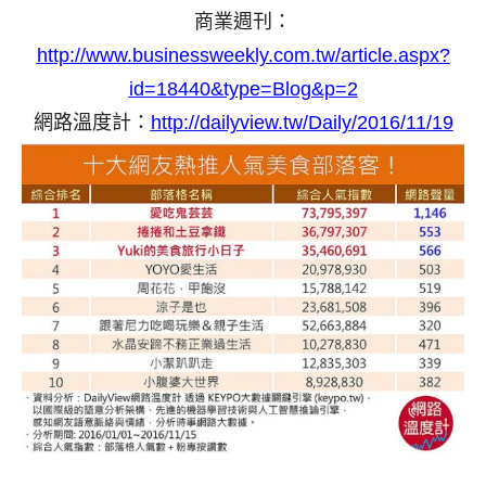
商業週刊：
http://www.businessweekly.com.tw/article.aspx?
id=18440&type=Blog&p=2
網路溫度計：
http://dailyview.tw/Daily/2016/11/19