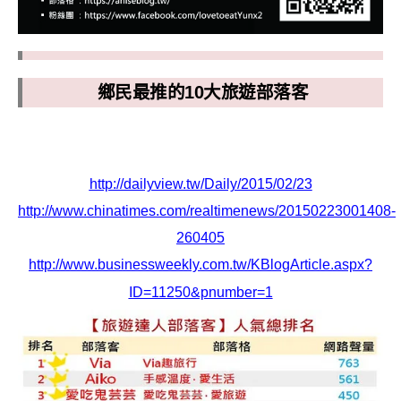
鄉民最推的10大旅遊部落客
http://dailyview.tw/Daily/2015/02/23
http://www.chinatimes.com/realtimenews/20150223001408-
260405
http://www.businessweekly.com.tw/KBlogArticle.aspx?
ID=11250&pnumber=1