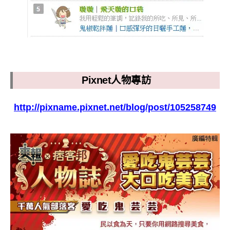
Pixnet人物專訪
http://pixname.pixnet.net/blog/post/105258749