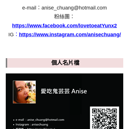
e-mail：
anise_chuang@hotmail.com
粉絲團：
https://www.facebook.com/lovetoeatYunx2
IG
：
https://www.instagram.com/anisechuang/
個人名片檔