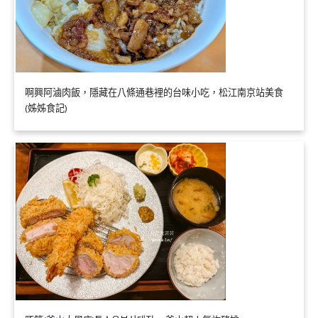
啊興阿滷肉飯，隱藏在八條通巷裡的台味小吃，松江南京站美食
(姊姊食記)