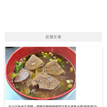
近期文章
白沙屯外省牛肉麵，傍晚吃飽順遊通霄日落大道看夕陽(姊姊食記)