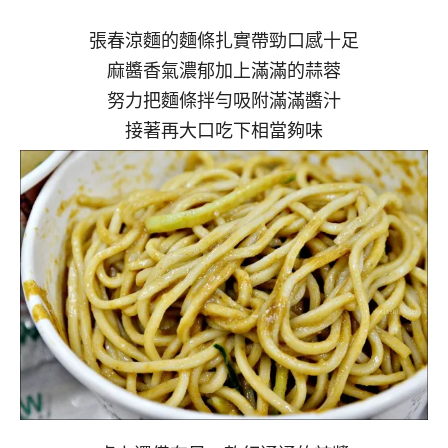
張春涼麵的麵條扎實帶勁口感十足
麻醬香氣濃郁加上滿滿的蒜蓉
努力把麵條拌勻吸附滿滿醬汁
接著再大口吃下相當夠味