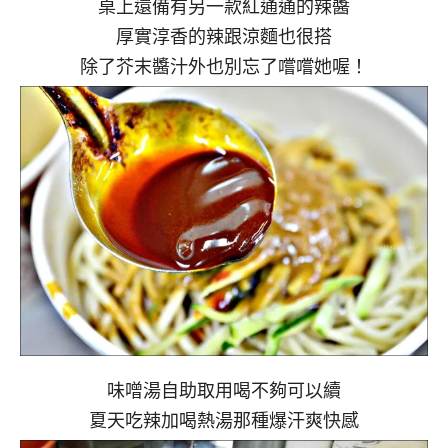
桌上還備有另一款紅通通的辣醬
厚實淳香的辣跟涼麵也很搭
除了芥末醬汁外也別忘了嚐嚐她喔！
味噌湯自助取用喝不夠可以續
夏天吃辣加喝熱湯那種爆汗爽快感