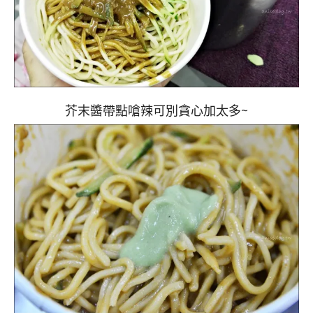
芥末醬帶點嗆辣可別貪心加太多~