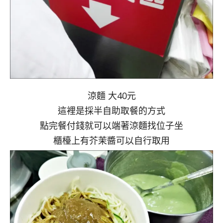
涼麵 大40元
這裡是採半自助取餐的方式
點完餐付錢就可以端著涼麵找位子坐
櫃檯上有芥茉醬可以自行取用