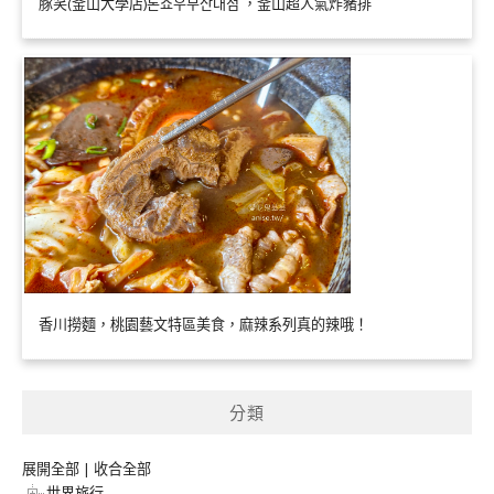
豚笑(釜山大學店)톤쇼우부산대점 ，釜山超人氣炸豬排
香川撈麵，桃園藝文特區美食，麻辣系列真的辣哦！
分類
展開全部
|
收合全部
世界旅行