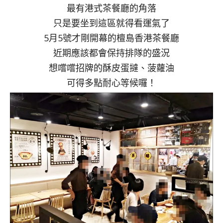
最有港式茶餐廳的角落
只是要坐到這區就得看運氣了
5月5號才剛開幕的檀島香港茶餐廳
近期應該都會保持排隊的盛況
想嚐嚐招牌的酥皮蛋撻、菠蘿油
可得多點耐心等候囉！