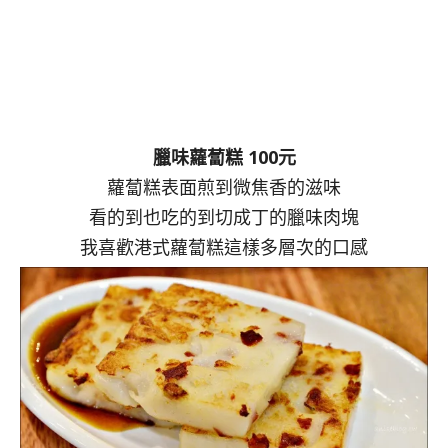
臘味蘿蔔糕 100元
蘿蔔糕表面煎到微焦香的滋味
看的到也吃的到切成丁的臘味肉塊
我喜歡港式蘿蔔糕這樣多層次的口感