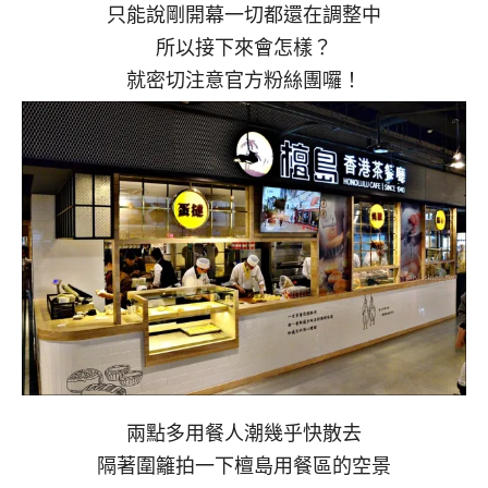
只能說剛開幕一切都還在調整中
所以接下來會怎樣？
就密切注意官方粉絲團囉！
兩點多用餐人潮幾乎快散去
隔著圍籬拍一下檀島用餐區的空景