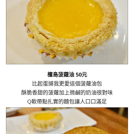
檀島菠蘿油 50元
比起蛋撻我更愛這個菠蘿油包
酥脆香甜的菠蘿加上微鹹的奶油很對味
Q軟帶點扎實的麵包讓人口口滿足