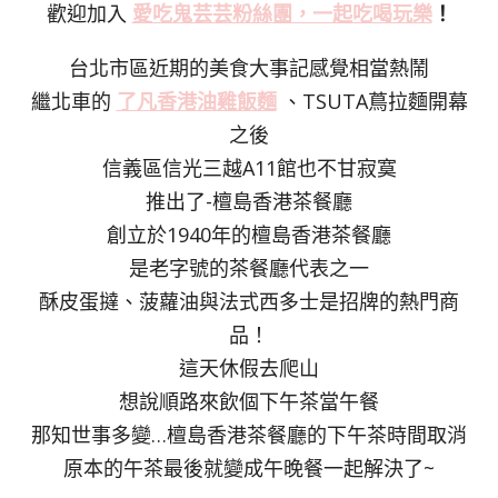
歡迎加入
愛吃鬼芸芸粉絲
團，一起吃喝玩樂
！
台北市區近期的美食大事記感覺相當熱鬧
繼北車的
了凡香港油雞飯麵
、TSUTA蔦拉麵開幕
之後
信義區信光三越A11館也不甘寂寞
推出了-檀島香港茶餐廳
創立於1940年的檀島香港茶餐廳
是老字號的茶餐廳代表之一
酥皮蛋撻、菠蘿油與法式西多士是招牌的熱門商
品！
這天休假去爬山
想說順路來飲個下午茶當午餐
那知世事多變…檀島香港茶餐廳的下午茶時間取消
原本的午茶最後就變成午晚餐一起解決了~