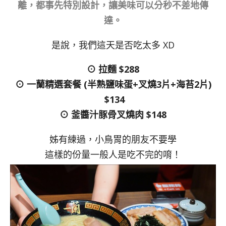
離，都事先特別設計，讓美味可以分秒不差地傳
達。
是說，我們這天是否吃太多 XD
⊙ 拉麵 $288
⊙ 一蘭精選套餐 (半熟鹽味蛋+叉燒3片+海苔2片)
$134
⊙ 釜醬汁豚骨叉燒肉 $148
姊有練過，小鳥胃的朋友不要學
這樣的份量一般人是吃不完的唷！