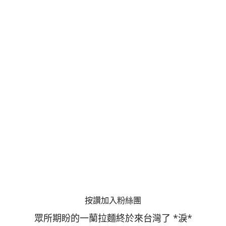
按讚加入粉絲團
眾所期盼的一蘭拉麵終於來台灣了 *淚*