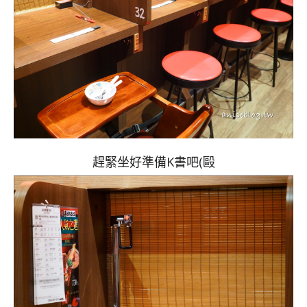
趕緊坐好準備K書吧(毆