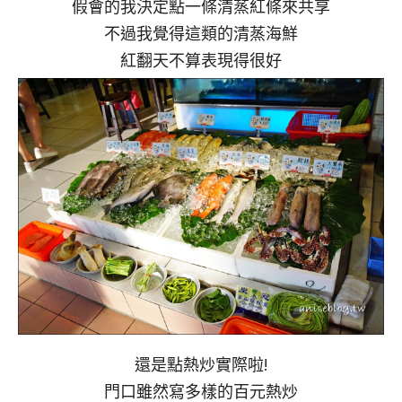
假會的我決定點一條清蒸紅條來共享
不過我覺得這類的清蒸海鮮
紅翻天不算表現得很好
還是點熱炒實際啦!
門口雖然寫多樣的百元熱炒