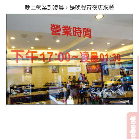
晚上營業到凌晨，是晚餐宵夜店來著