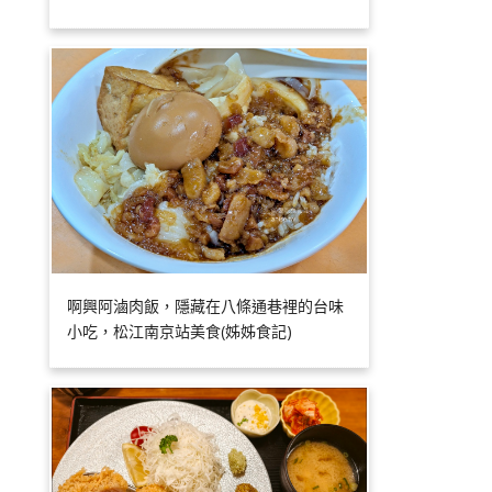
啊興阿滷肉飯，隱藏在八條通巷裡的台味
小吃，松江南京站美食(姊姊食記)