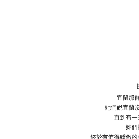
宜蘭那
她們說宜蘭
直到有一
妳們
終於有值得驕傲的