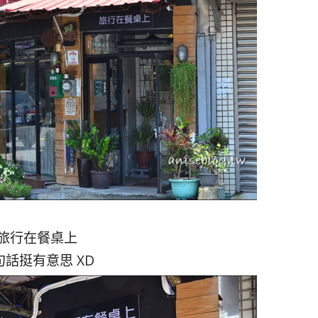
旅行在餐桌上
句話挺有意思 XD