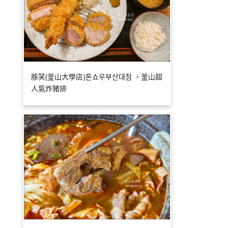
豚笑(釜山大學店)톤쇼우부산대점 ，釜山超
人氣炸豬排