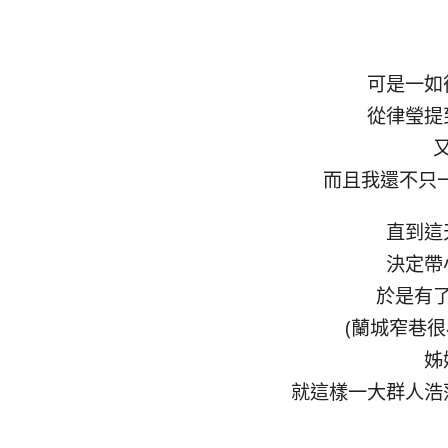
可是一如
從律瑩提
而且我還不只一
直到這
決定帶
於是有
(蘭城窄巷很
姊
就這樣一大群人浩