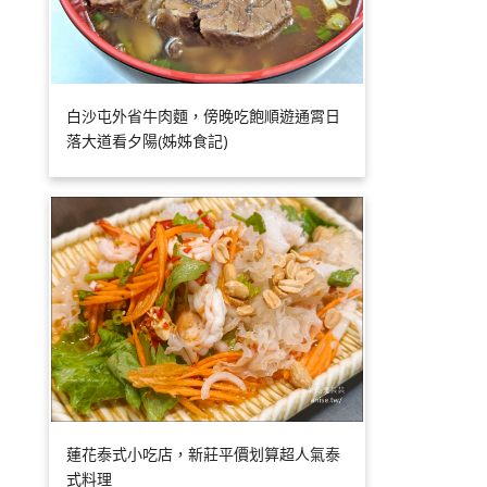
白沙屯外省牛肉麵，傍晚吃飽順遊通霄日
落大道看夕陽(姊姊食記)
蓮花泰式小吃店，新莊平價划算超人氣泰
式料理