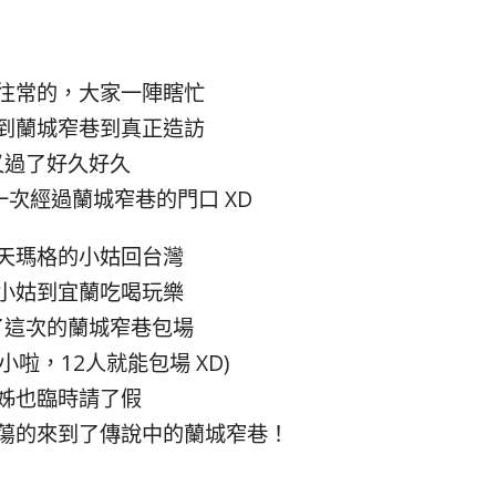
往常的，大家一陣瞎忙
到蘭城窄巷到真正造訪
又過了好久好久
次經過蘭城窄巷的門口 XD
天瑪格的小姑回台灣
小姑到宜蘭吃喝玩樂
了這次的蘭城窄巷包場
小啦，12人就能包場 XD)
姊也臨時請了假
蕩的來到了傳說中的蘭城窄巷！