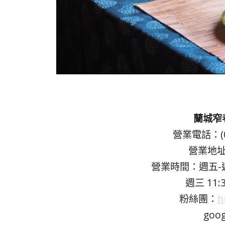
蘭城窄巷/
營業電話：(0
營業地址
營業時間：週五-週二 1
週三 11:
粉絲團：
h
go