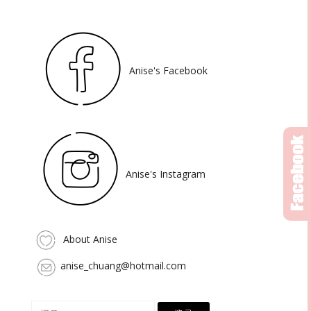
Anise's Facebook
Anise's Instagram
About Anise
anise_chuang@hotmail.com
搜