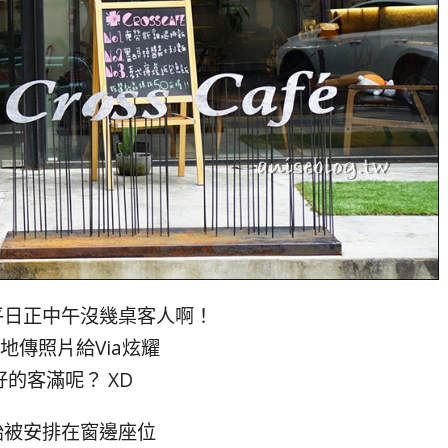
平日正中午沒幾桌客人啊！
地傳照片給Via炫耀
好的客滿呢？ XD
始被安排在窗邊座位