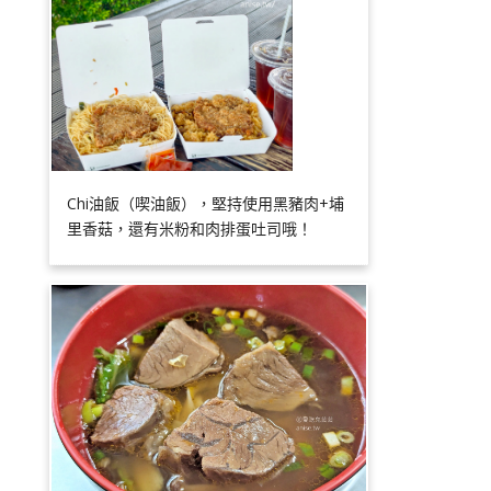
Chi油飯（喫油飯），堅持使用黑豬肉+埔
里香菇，還有米粉和肉排蛋吐司哦！