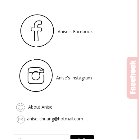
Anise's Facebook
Anise's Instagram
About Anise
anise_chuang@hotmail.com
搜