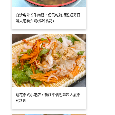
白沙屯外省牛肉麵，傍晚吃飽順遊通霄日
落大道看夕陽(姊姊食記)
蓮花泰式小吃店，新莊平價划算超人氣泰
式料理