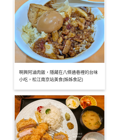
啊興阿滷肉飯，隱藏在八條通巷裡的台味
小吃，松江南京站美食(姊姊食記)