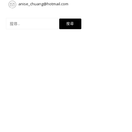
anise_chuang@hotmail.com
搜
尋
關
鍵
字: