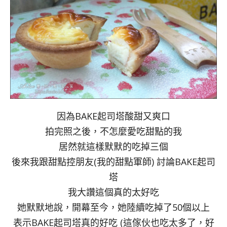
因為BAKE起司塔酸甜又爽口
拍完照之後，不怎麼愛吃甜點的我
居然就這樣默默的吃掉三個
後來我跟甜點控朋友(我的甜點軍師) 討論BAKE起司
塔
我大讚這個真的太好吃
她默默地說，開幕至今，她陸續吃掉了50個以上
表示BAKE起司塔真的好吃 (這傢伙也吃太多了，好