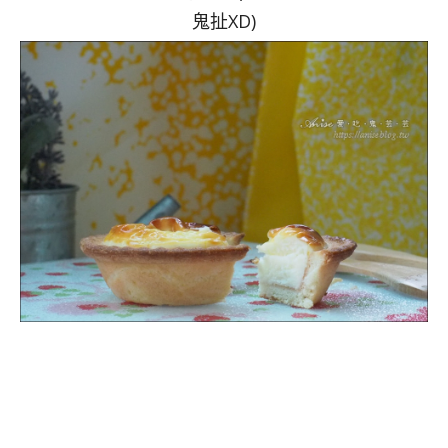
鬼扯XD)