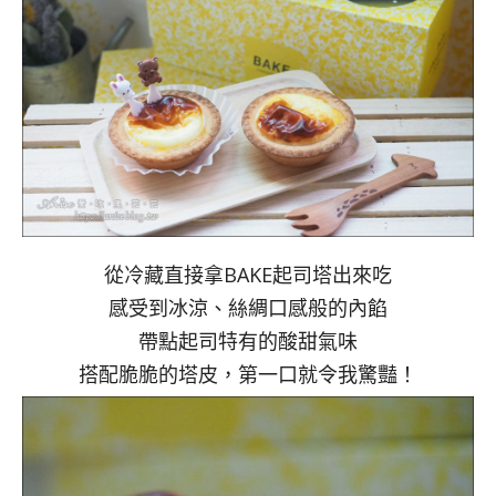
從冷藏直接拿BAKE起司塔出來吃
感受到冰涼、絲綢口感般的內餡
帶點起司特有的酸甜氣味
搭配脆脆的塔皮，第一口就令我驚豔！