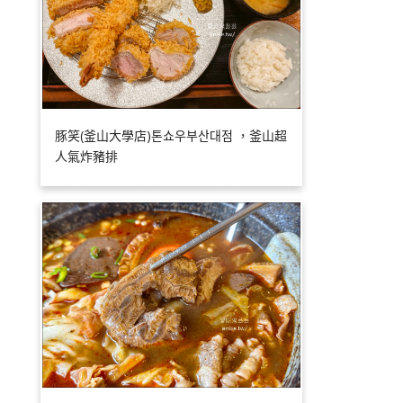
豚笑(釜山大學店)톤쇼우부산대점 ，釜山超
人氣炸豬排