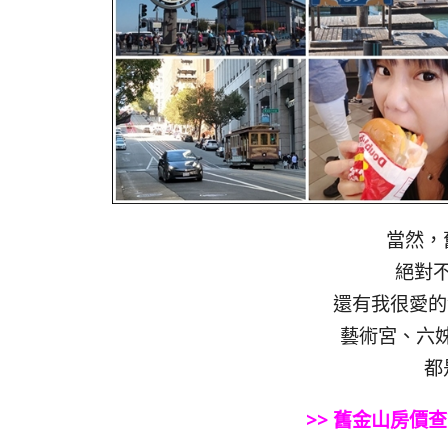
當然，
絕對
還有我很愛的
藝術宮、六姊妹(
都
>> 舊金山房價