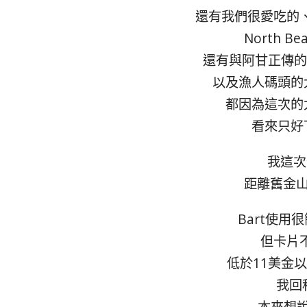
還有我們很愛吃的、
North Be
還有與阿甘正傳的相關
以及漁人碼頭的
都因為這次的
看來只好
我這次住
距離舊金山
Bart使
但卡片
低於11美金
我回
本來想