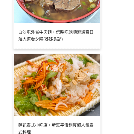
白沙屯外省牛肉麵，傍晚吃飽順遊通霄日
落大道看夕陽(姊姊食記)
蓮花泰式小吃店，新莊平價划算超人氣泰
式料理