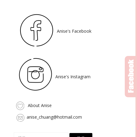
Anise's Facebook
Anise's Instagram
About Anise
anise_chuang@hotmail.com
搜