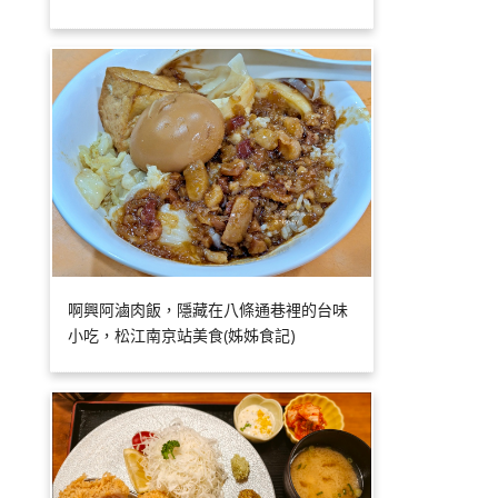
啊興阿滷肉飯，隱藏在八條通巷裡的台味
小吃，松江南京站美食(姊姊食記)