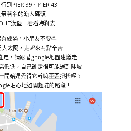
PIER 39、PIER 43
是最著名的漁人碼頭
N OUT漢堡、看看海獅去！
姨有練過，小朋友不要學
還大太陽，走起來有點辛苦
走，請跟著google地圖建議走
高低低，自己亂走很可能遇到陡坡
一開始還覺得它幹嘛歪歪扭扭呢？
ogle貼心地避開超陡的路段！