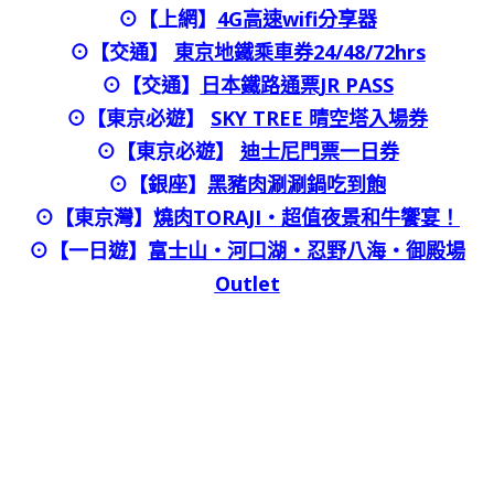
⊙【上網】
4G高速wifi分享器
⊙【交通】
東京地鐵乘車券24/48/72hrs
⊙
【交通】
日本鐵路通票JR PASS
⊙【東京必遊】
SKY TREE 晴空塔入場券
⊙【東京必遊】
迪士尼門票一日券
⊙
【銀座】
黑豬肉涮涮鍋吃到飽
⊙
【東京灣】
燒肉TORAJI・超值夜景和牛饗宴！
⊙【一日遊】
富士山・河口湖・忍野八海・御殿場
Outlet