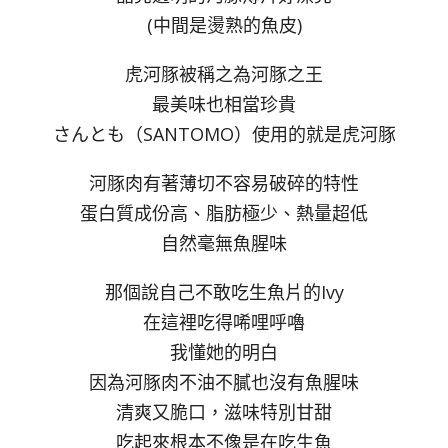
(中間是燙熟的魚皮)
虎河豚被稱之為河豚之王
最美味也相當珍貴
さんとも（SANTOMO）使用的就是虎河豚
河豚肉有著薄切不容易破碎的特性
蛋白質成份高、脂肪極少、熱量超低
自然毫無魚腥味
那個說自己不敢吃生魚片的Ivy
在這裡吃得唏哩呼嚕
我懂她的明白
因為河豚肉不油不膩也沒有魚腥味
清爽又脆口，滋味特別甘甜
吃起來根本不像是在吃生魚