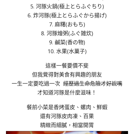
5. 河豚火鍋(極上とらふぐちり)
6. 炸河豚(極上とらふぐから揚げ)
7. 麻糬(おもち)
8. 河豚燴粥(ふぐ雑炊)
9. 鹹菜(香の物)
10. 水果(水菓子)
這樣一餐要價不斐
但我覺得對美食有興趣的朋友
一生一定要吃過一次
經歷過生命危險才好說嘴
才知道河豚是什麼滋味！
餐前小菜是香烤蛋皮、螺肉、鮮蝦
還有河豚皮肉凍、百果
精緻而細膩，相當開胃