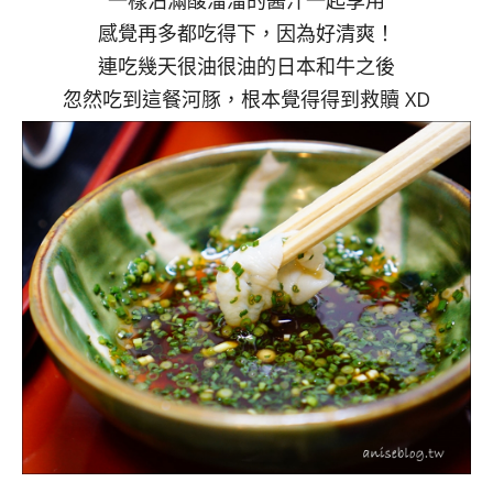
一樣沾滿酸溜溜的醬汁一起享用
感覺再多都吃得下，因為好清爽！
連吃幾天很油很油的日本和牛之後
忽然吃到這餐河豚，根本覺得得到救贖 XD