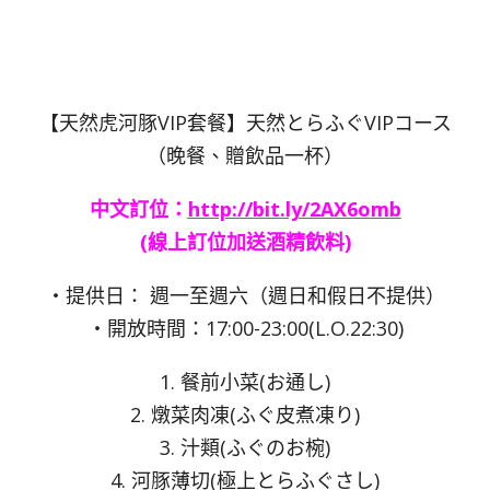
【天然虎河豚VIP套餐】天然とらふぐVIPコース
（晚餐、贈飲品一杯）
中文訂位：
http://bit.ly/2AX6omb
(線上訂位加送酒精飲料)
・提供日： 週一至週六（週日和假日不提供）
・開放時間：17:00-23:00(L.O.22:30)
1. 餐前小菜(お通し)
2. 燉菜肉凍(ふぐ皮煮凍り)
3. 汁類(ふぐのお椀)
4. 河豚薄切(極上とらふぐさし)