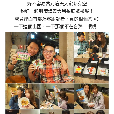
好不容易喬到這天大家都有空
約好一起到請請義大利餐廳聚餐囉！
成員裡面有部落客跟記者，真的很難約 XD
一下這個出國、一下那個不在台灣，嘖嘖…