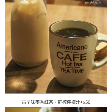
古早味麥香紅茶、鮮榨檸檬汁+$50