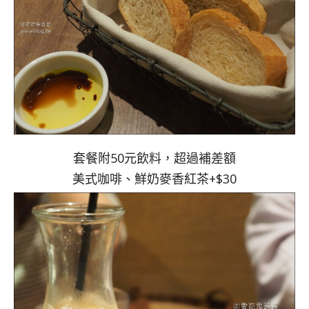
套餐附50元飲料，超過補差額
美式咖啡、鮮奶麥香紅茶+$30