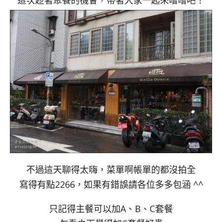
這次趁著聚餐的機會，帶著大家一起來嚐嚐吧！
不過這天聊得太嗨，菜單啊帳單的都沒拍全
寫得有點2266，如果有錯誤請各位多多包涵 ^^
只記得主餐可以加A、B、C套餐