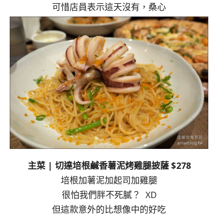
可惜店員表示這天沒有，桑心
主菜 | 切達培根鹹香薯泥烤雞腿披薩 $278
培根加薯泥加起司加雞腿
很怕我們胖不死膩？ XD
但這款意外的比想像中的好吃