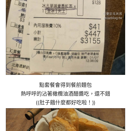
點套餐會得到餐前麵包
熱呼呼的沾著橄欖油酒醋醬吃，還不錯
((肚子餓什麼都好吃啦！))