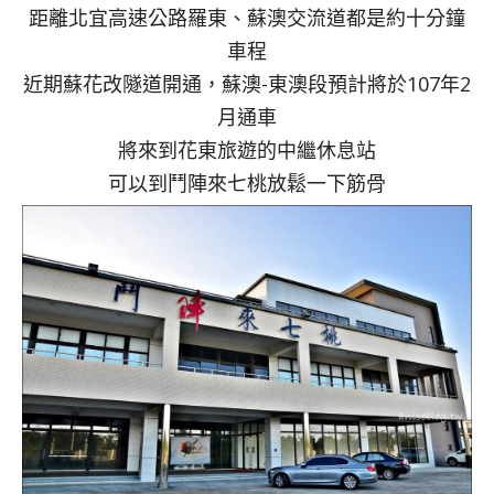
距離北宜高速公路羅東、蘇澳交流道都是約十分鐘
車程
近期蘇花改隧道開通，蘇澳-東澳段預計將於107年2
月通車
將來到花東旅遊的中繼休息站
可以到鬥陣來七桃放鬆一下筋骨