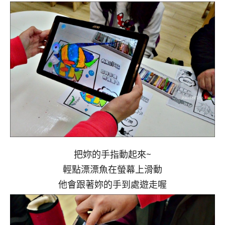
把妳的手指動起來~
輕點漂漂魚在螢幕上滑動
他會跟著妳的手到處遊走喔