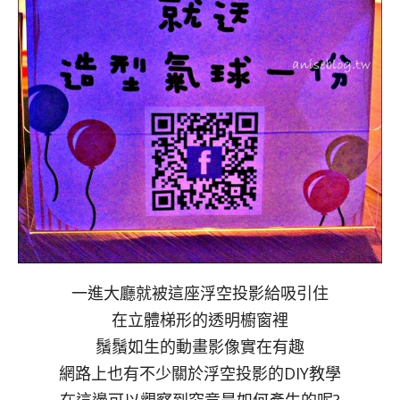
一進大廳就被這座浮空投影給吸引住
在立體梯形的透明櫥窗裡
鬚鬚如生的動畫影像實在有趣
網路上也有不少關於浮空投影的DIY教學