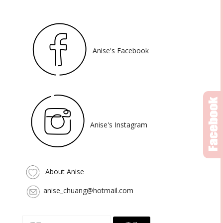
Anise's Facebook
Anise's Instagram
About Anise
anise_chuang@hotmail.com
搜