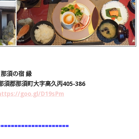
那須の宿 縁
木県那須郡那須町大字高久丙405-386
https://goo.gl/D19sPm
=====================