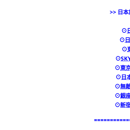
>> 日
⊙
⊙
日
⊙
⊙
SK
⊙
東
⊙
日本
⊙
無
⊙
銀
⊙
新
===========