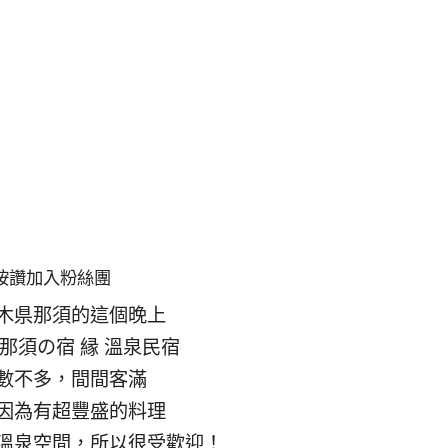
按讚加入粉絲團
木県那須的這個晚上
那須の宿 縁 溫泉民宿
數不多，間間客滿
因為有超豐盛的料理
溫泉空間，所以很受歡迎！