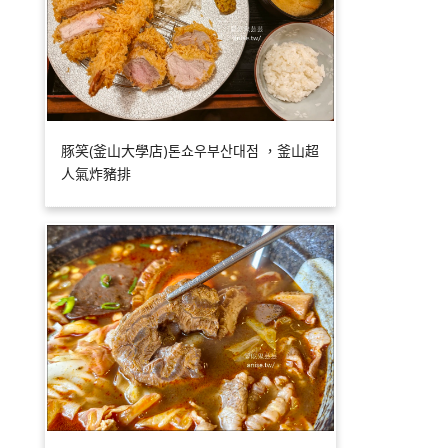
豚笑(釜山大學店)톤쇼우부산대점 ，釜山超
人氣炸豬排