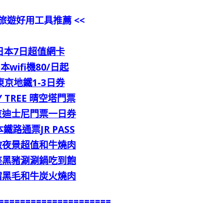
本旅遊好用工具推薦 <<
日本7日超值網卡
本wifi機80/日起
東京地鐵1-3日券
Y TREE 晴空塔門票
京迪士尼門票一日券
鐵路通票JR PASS
敵夜景超值和牛燒肉
座黑豬涮涮鍋吃到飽
宿黑毛和牛炭火燒肉
=====================