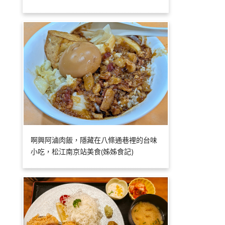
啊興阿滷肉飯，隱藏在八條通巷裡的台味
小吃，松江南京站美食(姊姊食記)