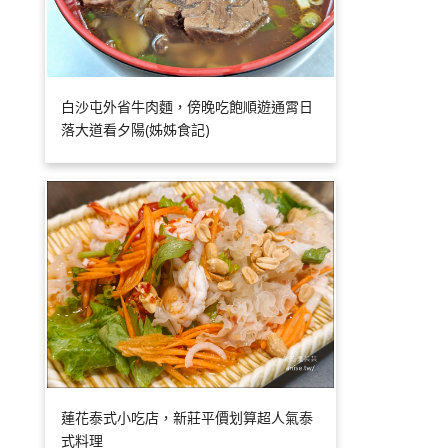
白沙屯外省牛肉麵，傍晚吃飽順遊通霄日
落大道看夕陽(姊姊食記)
蓮花泰式小吃店，新莊平價划算超人氣泰
式料理