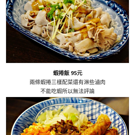
蝦捲飯 95元
兩條蝦捲三樣配菜還有淋些滷肉
不能吃蝦所以無法評論