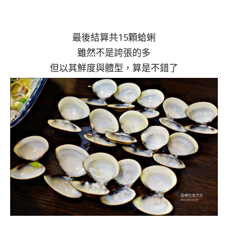
最後結算共15顆蛤蜊
雖然不是誇張的多
但以其鮮度與體型，算是不錯了