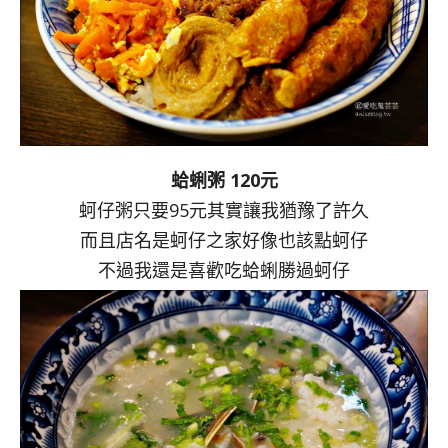
蛤蜊粥 120元
蚵仔粥只要95元其實讓我猶豫了許久
而且店名是蚵仔之家好像也該點蚵仔
不過我還是喜歡吃蛤蜊勝過蚵仔