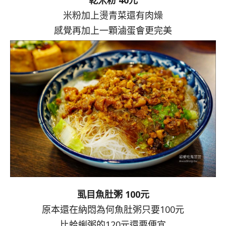
米粉加上燙青菜還有肉燥
感覺再加上一顆滷蛋會更完美
虱目魚肚粥 100元
原本還在納悶為何魚肚粥只要100元
比蛤蜊粥的120元還要便宜