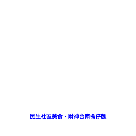
民生社區美食．財神台南擔仔麵