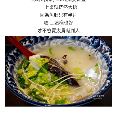
一上桌就恍然大悟
因為魚肚只有半片
嗯…..這樣也好
才不會賣太貴嚇到人