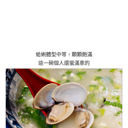
蛤蜊體型中等，顆顆飽滿
這一碗個人還蠻滿意的