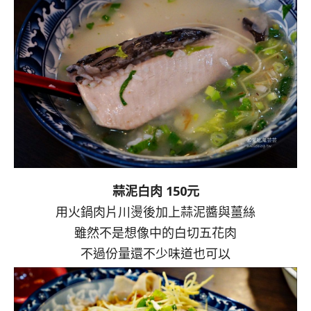
蒜泥白肉 150元
用火鍋肉片川燙後加上蒜泥醬與薑絲
雖然不是想像中的白切五花肉
不過份量還不少味道也可以