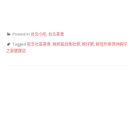
Posted in
台北小吃
,
台北美食
Tagged
民生社區美食
,
無刺虱目魚肚粥
,
蚵仔粥
,
蚵埕外傘頂洲蚵仔
之家健康店