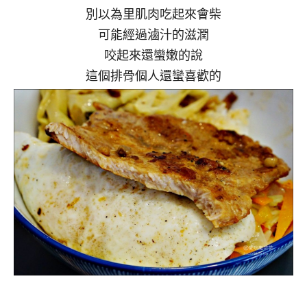
別以為里肌肉吃起來會柴
可能經過滷汁的滋潤
咬起來還蠻嫩的說
這個排骨個人還蠻喜歡的