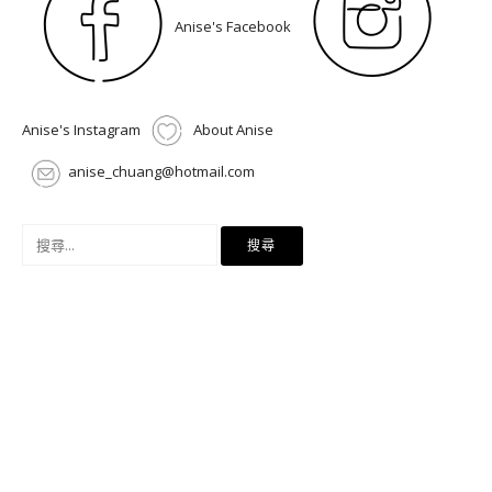
Anise's Facebook
Anise's Instagram
About Anise
anise_chuang@hotmail.com
搜
尋
關
鍵
字: