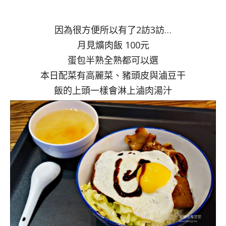
因為很方便所以有了2訪3訪…
月見爌肉飯 100元
蛋包半熟全熟都可以選
本日配菜有高麗菜、豬頭皮與滷豆干
飯的上頭一樣會淋上滷肉湯汁