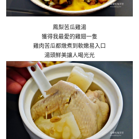
鳳梨苦瓜雞湯
獲得我最愛的雞翅一隻
雞肉苦瓜都燉煮到軟嫩易入口
湯頭鮮美讓人喝光光