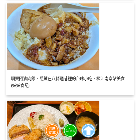
啊興阿滷肉飯，隱藏在八條通巷裡的台味小吃，松江南京站美食
(姊姊食記)