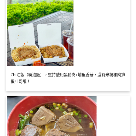
Chi油飯（喫油飯），堅持使用黑豬肉+埔里香菇，還有米粉和肉排
蛋吐司哦！