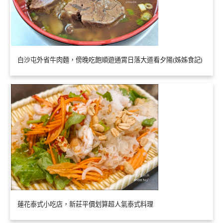
白沙屯外省牛肉麵，傍晚吃飽順遊通霄日落大道看夕陽(姊姊食記)
蓮花泰式小吃店，新莊平價划算超人氣泰式料理