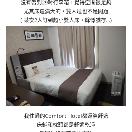
沒有帶到29吋行李箱，覺得空間很足夠
尤其床還滿大的，雙人睡也不是問題
( 某次2人訂到超小雙人床，餘悸猶存…)
我住過的Comfort Hotel都還算舒適
床舖和枕頭都是舒適乾淨