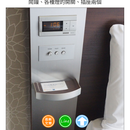
鬧鐘、各種燈的開關、插座兩個