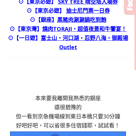
⊙【東京必遊】
SKY TREE 晴空塔入場券
⊙【東京必遊】
迪士尼門票一日券
⊙
【銀座】
黑豬肉涮涮鍋吃到飽
⊙
【東京灣】
燒肉TORAJI・超值夜景和牛饗宴！
⊙【一日遊】
富士山・河口湖・忍野八海・御殿場
Outlet
本來要我離開我熟悉的銀座
還很猶豫的
但一看到京急機場線到東日本橋只要30分鐘
好吧好吧，可以省很多住宿錢耶，試試看！