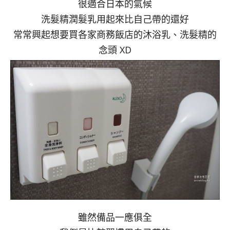
很適合日本的氣候
洗髮精潤髮乳用起來比自己帶的還好
常常興起想要買各家商務飯店的沐浴乳、洗髮精的
念頭 XD
雖然備品一應俱全