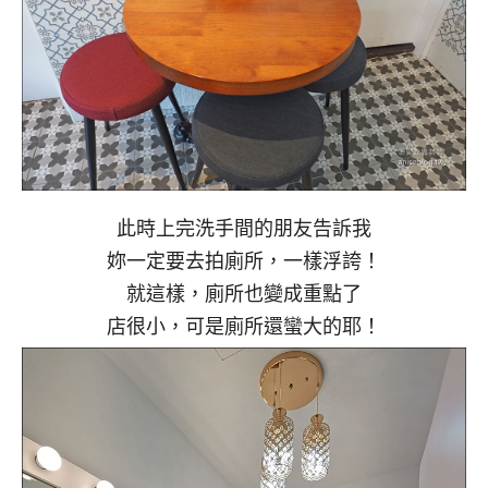
此時上完洗手間的朋友告訴我
妳一定要去拍廁所，一樣浮誇！
就這樣，廁所也變成重點了
店很小，可是廁所還蠻大的耶！