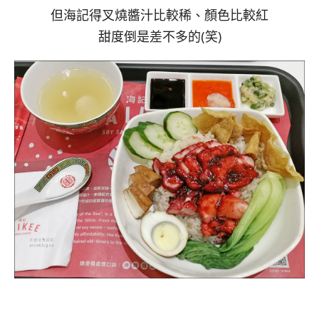
但海記得叉燒醬汁比較稀、顏色比較紅
甜度倒是差不多的(笑)