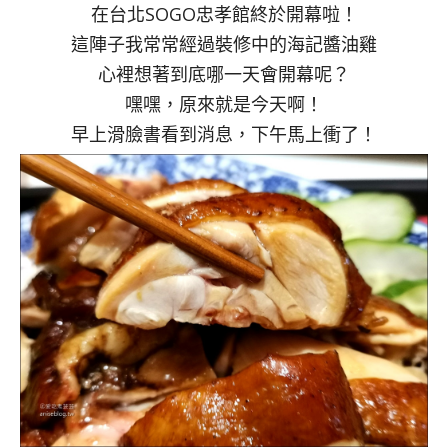
在台北SOGO忠孝館終於開幕啦！
這陣子我常常經過裝修中的海記醬油雞
心裡想著到底哪一天會開幕呢？
嘿嘿，原來就是今天啊！
早上滑臉書看到消息，下午馬上衝了！