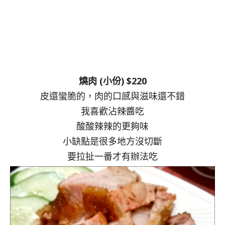
燒肉 (小份) $220
皮還蠻脆的，肉的口感與滋味還不錯
我喜歡沾辣醬吃
酸酸辣辣的更夠味
小缺點是很多地方沒切斷
要拉扯一番才有辦法吃