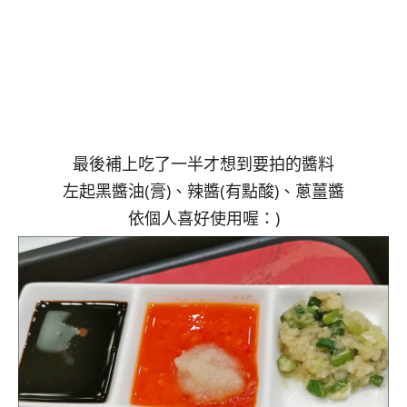
最後補上吃了一半才想到要拍的醬料
左起黑醬油(膏)、辣醬(有點酸)、蔥薑醬
依個人喜好使用喔：)