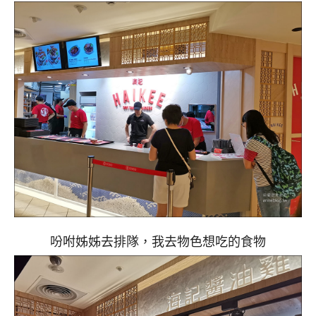
吩咐姊姊去排隊，我去物色想吃的食物