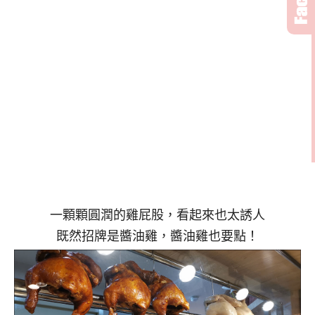
一顆顆圓潤的雞屁股，看起來也太誘人
既然招牌是醬油雞，醬油雞也要點！