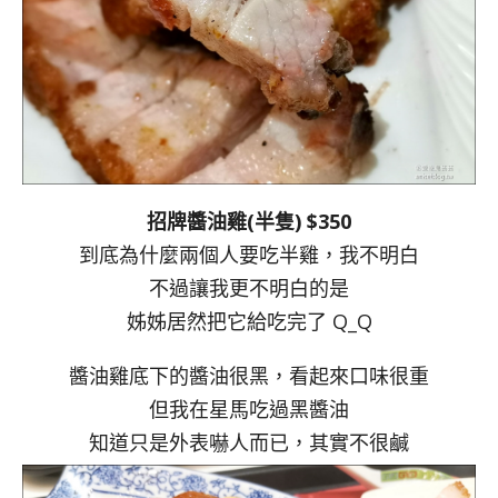
招牌醬油雞(半隻) $350
到底為什麼兩個人要吃半雞，我不明白
不過讓我更不明白的是
姊姊居然把它給吃完了 Q_Q
醬油雞底下的醬油很黑，看起來口味很重
但我在星馬吃過黑醬油
知道只是外表嚇人而已，其實不很鹹