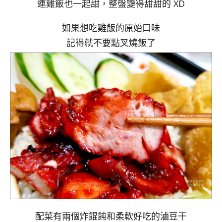
連雞飯也一起甜，整盤變得甜甜的 XD
如果想吃雞飯的原始口味
記得就不要點叉燒飯了
配菜有兩個炸餛飩和柔軟好吃的滷豆干