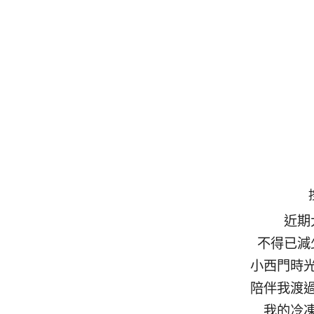
近期
不得已減
小西門時
陪伴我渡
我的冷