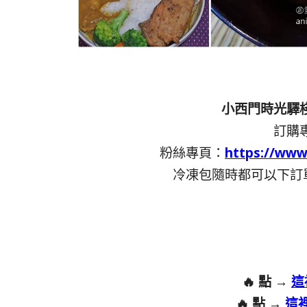
小西門時光驛棧．明
訂購專
粉絲專頁：
https://ww
冷凍包隨時都可以下訂單
🔥 點 →
這
🔥 點 →
這