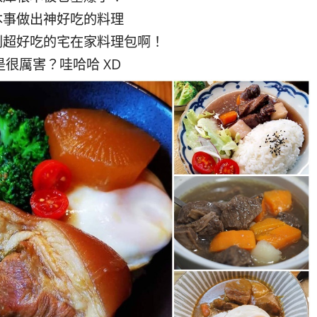
本事做出神好吃的料理
到超好吃的宅在家料理包啊！
是很厲害？哇哈哈 XD