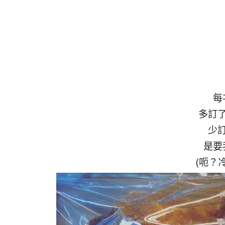
每
多訂
少
是要
(呃？