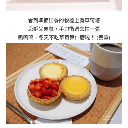
看到準備出餐的餐檯上有草莓塔
忌妒又羨慕，手刀衝過去拍一張
嗚嗚嗚，冬天不吃草莓算什麼啦！ (丟筆)