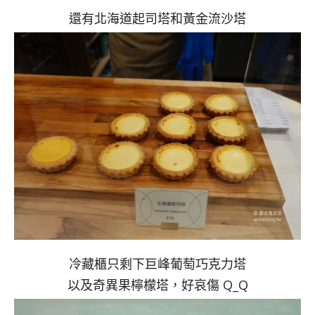
還有北海道起司塔和黃金流沙塔
冷藏櫃只剩下巨峰葡萄巧克力塔
以及奇異果檸檬塔，好哀傷 Q_Q