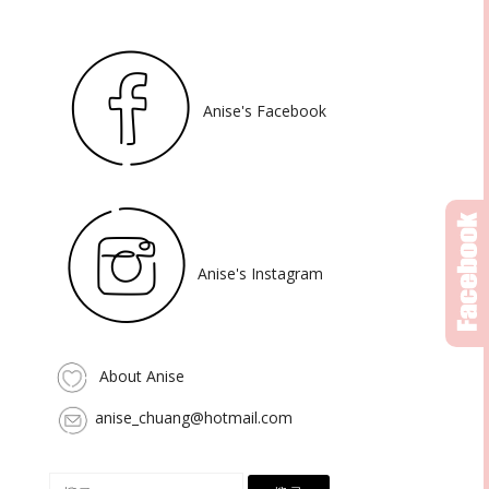
Anise's Facebook
Anise's Instagram
About Anise
anise_chuang@hotmail.com
搜