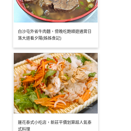
白沙屯外省牛肉麵，傍晚吃飽順遊通霄日
落大道看夕陽(姊姊食記)
蓮花泰式小吃店，新莊平價划算超人氣泰
式料理