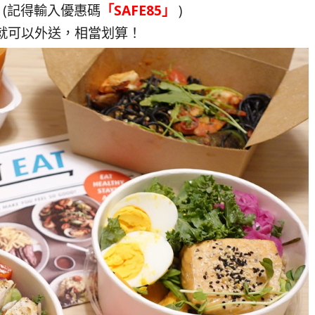
 (記得輸入優惠碼
「SAFE85」
)
8就可以外送，相當划算！