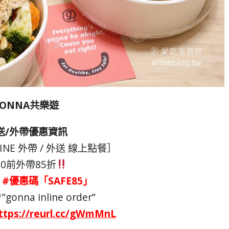
GONNA共樂遊
送/外帶優惠資訊
LINE 外帶 / 外送 線上點餐］
30前外帶85折
#優惠碼「SAFE85」
”gonna inline order”
ttps://reurl.cc/gWmMnL