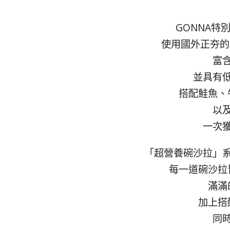
GONNA特
使用國外正夯的
富
並具有
搭配鮭魚、
以
一次
「超營養碗沙拉」系
每一道碗沙拉
滿滿
加上搭
同