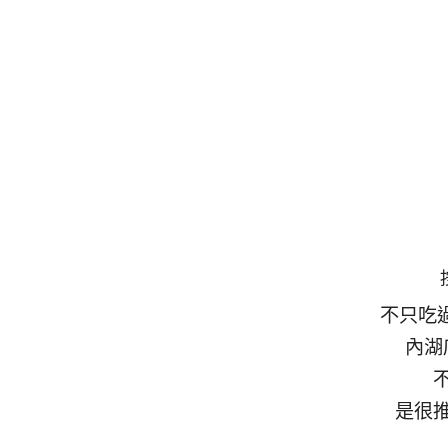
不只吃
內湖
是很