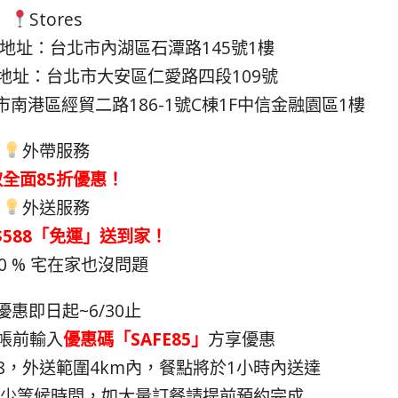
Stores
663 地址：台北市內湖區石潭路145號1樓
55 地址：台北市大安區仁愛路四段109號
台北市南港區經貿二路186-1號C棟1F中信金融園區1樓
外帶服務
全面85折優惠！
外送服務
$588「免運」送到家！
0 % 宅在家也沒問題
優惠即日起~6/30止
帳前輸入
優惠碼「SAFE85」
方享優惠
88，外送範圍4km內，餐點將於1小時內送達
減少等候時間，如大量訂餐請提前預約完成