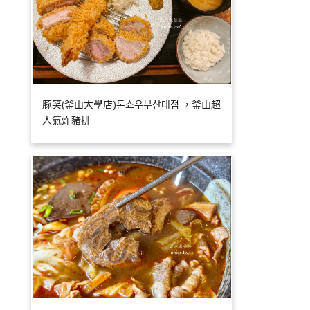
豚笑(釜山大學店)톤쇼우부산대점 ，釜山超
人氣炸豬排