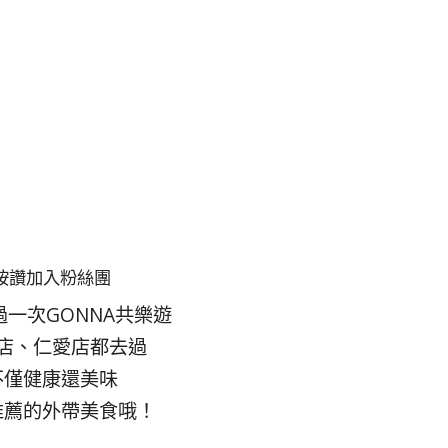
按讚加入粉絲團
過一次GONNA共樂遊
店、仁愛店都去過
不僅健康還美味
推薦的外帶美食哦！