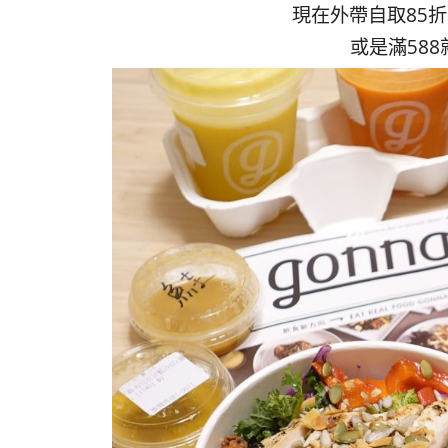
現在外帶自取85折
或是滿58