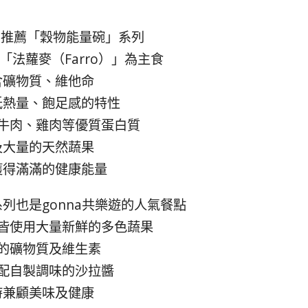
別推薦「穀物能量碗」系列
「法蘿麥（Farro）」為主食
含礦物質、維他命
低熱量、飽足感的特性
牛肉、雞肉等優質蛋白質
及大量的天然蔬果
獲得滿滿的健康能量
列也是gonna共樂遊的人氣餐點
皆使用大量新鮮的多色蔬果
的礦物質及維生素
配自製調味的沙拉醬
時兼顧美味及健康