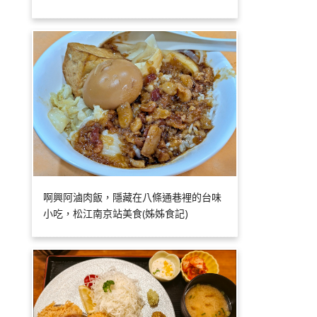
啊興阿滷肉飯，隱藏在八條通巷裡的台味
小吃，松江南京站美食(姊姊食記)