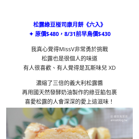
松露綠豆椪司康月餅《六入》
✦ 原價$480，8/31前早鳥價$430
我真心覺得MissV非常勇於挑戰
松露也是很個人的味道
有人很喜歡、有人覺得是瓦斯味兒 XD
濃縮了三倍的義大利松露醬
再用國天然發酵奶油製作的綠豆餡包裹
喜愛松露的人會深深的愛上這滋味！