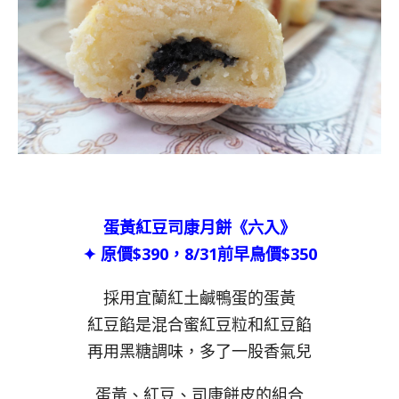
蛋黃紅豆司康月餅《六入》
✦ 原價$390，8/31前早鳥價$350
採用宜蘭紅土鹹鴨蛋的蛋黃
紅豆餡是混合蜜紅豆粒和紅豆餡
再用黑糖調味，多了一股香氣兒
蛋黃、紅豆、司康餅皮的組合