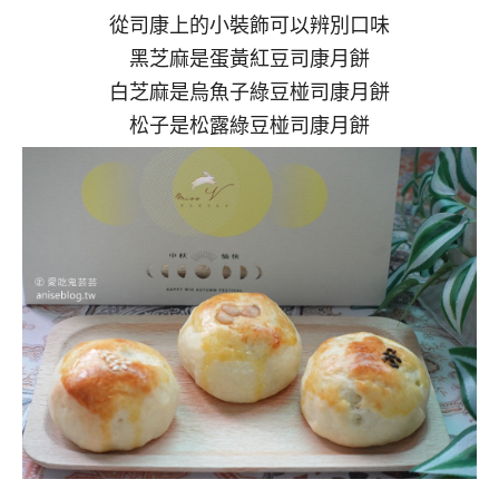
從司康上的小裝飾可以辨別口味
黑芝麻是蛋黃紅豆司康月餅
白芝麻是烏魚子綠豆椪司康月餅
松子是松露綠豆椪司康月餅