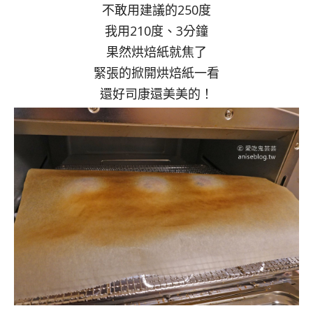
不敢用建議的250度
我用210度、3分鐘
果然烘焙紙就焦了
緊張的掀開烘焙紙一看
還好司康還美美的！