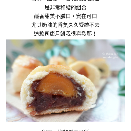
是非常和諧的組合
鹹香甜美不膩口，實在可口
尤其奶油的香氣久久縈繞不去
這款司康月餅我很喜歡耶！