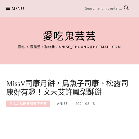
Skip
MENU
to
content
愛吃鬼芸芸
愛吃 X 愛旅遊。聯絡我：
ANISE_CHUANG@HOTMAIL.COM
MissV司康月餅，烏魚子司康、松露司
康好有趣！文末艾許鳳梨酥餅
台北甜點輕食咖啡下午茶
ANISE
2021-08-18