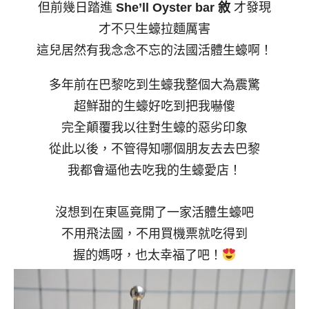
但前幾日踏進
She’ll Oyster bar 敘
才發現
才不只生蠔拉麵厲害
這兒居然有我念念不忘的法國活體生蠔啊！
多年前在巴黎吃到生蠔我整個大為震驚
超鮮甜的生蠔好吃到把我嚇傻
完全顛覆我以往對生蠔的惡劣印象
從此以後，不管得知哪個朋友去去巴黎
我都會逼他去吃我的生蠔愛店！
沒想到在東區竟開了一家活體生蠔吧
不用飛法國，不用買機票就吃得到
握的媽呀，也太幸福了吧！