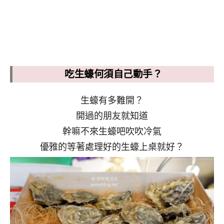
吃生蠔何須自己動手？
生蠔有多難開？
開過的朋友就知道
幹嘛不來生蠔吧吹吹冷氣
優雅的等著處理好的生蠔上桌就好？