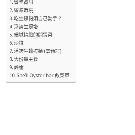
營業資訊
營業環境
吃生蠔何須自己動手？
浮誇生蠔塔
細膩精緻的開胃菜
沙拉
浮誇生蠔拉麵 (需預訂)
大份量主食
評論
She’ll Oyster bar 敘菜單