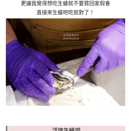
更讓我覺得想吃生蠔就不要買回家假會
直接來生蠔吧吃就對了！
浮誇生蠔塔