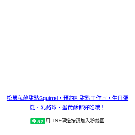
松鼠私藏甜點Squirrel，預約制甜點工作室，生日蛋
糕、乳酪球、蛋黃酥都好吃哦！
用LINE傳送
按讚加入粉絲團