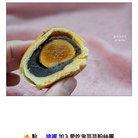
點 →
這裡
加入愛吃鬼芸芸粉絲團