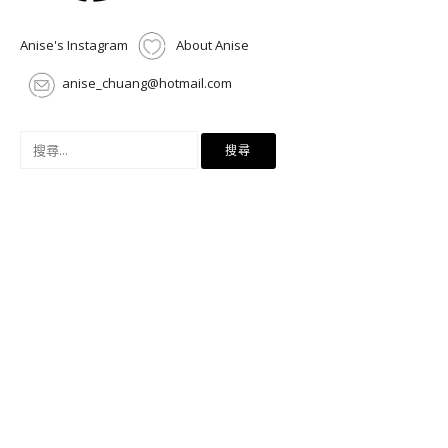
Anise's Instagram
About Anise
anise_chuang@hotmail.com
搜
尋
關
鍵
字: