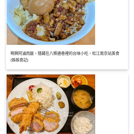
啊興阿滷肉飯，隱藏在八條通巷裡的台味小吃，松江南京站美食
(姊姊食記)