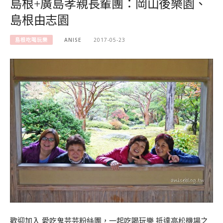
島根+廣島孝親長輩團：岡山後樂園、
島根由志園
島根吃喝玩樂
ANISE
2017-05-23
歡迎加入 愛吃鬼芸芸粉絲團，一起吃喝玩樂 抵達高松機場之