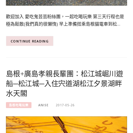
歡迎加入 愛吃鬼芸芸粉絲團，一起吃喝玩樂 第三天行程也是
極為鬆散(我們真的很懶惰) 早上準備搭乘島根貓電車到松…
CONTINUE READING
島根+廣島孝親長輩團：松江城崛川遊
船─松江城─入住宍道湖松江夕景湖畔
水天閣
島根吃喝玩樂
ANISE
2017-05-26