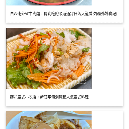
白沙屯外省牛肉麵，傍晚吃飽順遊通霄日落大道看夕陽(姊姊食記)
蓮花泰式小吃店，新莊平價划算超人氣泰式料理