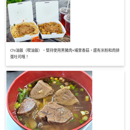
Chi油飯（喫油飯），堅持使用黑豬肉+埔里香菇，還有米粉和肉排
蛋吐司哦！