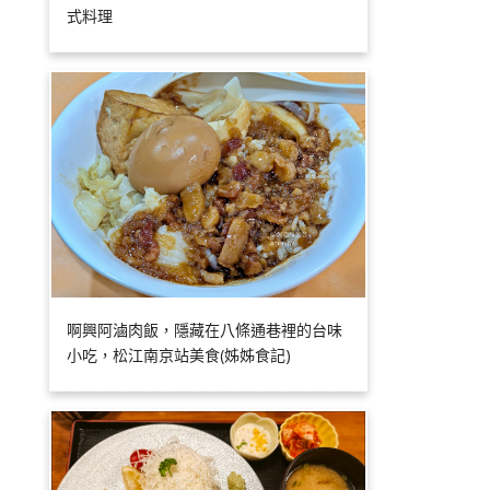
式料理
啊興阿滷肉飯，隱藏在八條通巷裡的台味
小吃，松江南京站美食(姊姊食記)