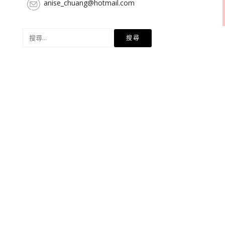
anise_chuang@hotmail.com
搜
尋
關
鍵
字: