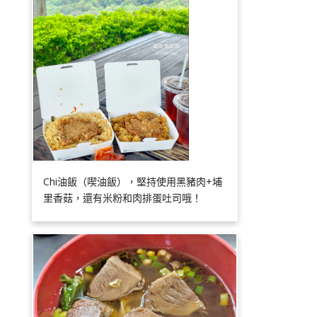
Chi油飯（喫油飯），堅持使用黑豬肉+埔
里香菇，還有米粉和肉排蛋吐司哦！