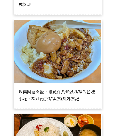
式料理
啊興阿滷肉飯，隱藏在八條通巷裡的台味
小吃，松江南京站美食(姊姊食記)