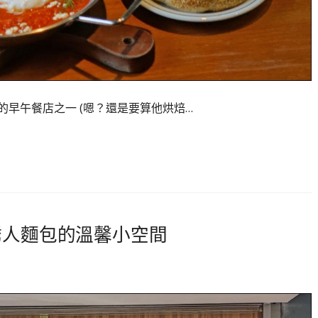
我喜歡的早午餐店之一 (嗯？還是要算他烘焙…
誘人麵包的溫馨小空間