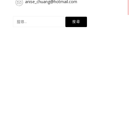
anise_chuang@hotmail.com
搜
尋
關
鍵
字: