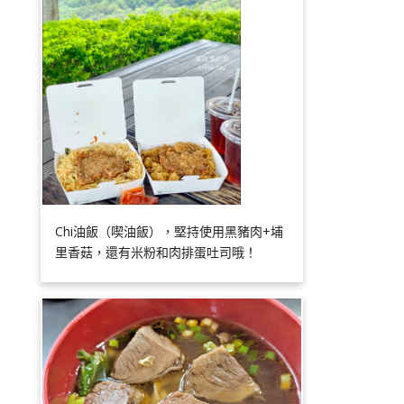
Chi油飯（喫油飯），堅持使用黑豬肉+埔
里香菇，還有米粉和肉排蛋吐司哦！