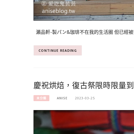
瀨品軒-製パン&珈琲不在我的生活圈 但已經被
CONTINUE READING
慶祝烘焙，復古祭限時限量到3
ANISE
2023-03-25
未分類