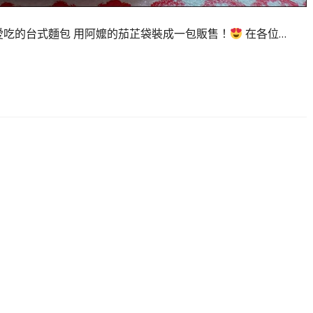
愛吃的台式麵包 用阿嬤的茄芷袋裝成一包販售！
在各位…