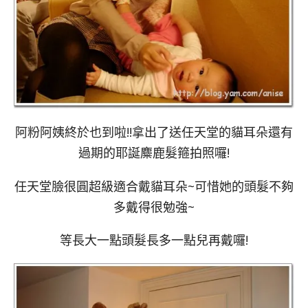
阿粉阿姨終於也到啦!!拿出了送任天堂的貓耳朵還有
過期的耶誕麋鹿髮箍拍照囉!
任天堂臉很圓超級適合戴貓耳朵~可惜她的頭髮不夠
多戴得很勉強~
等長大一點頭髮長多一點兒再戴囉!