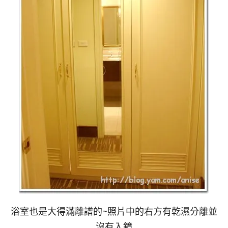
浴室也是大得滿離譜的~照片中的右方有乾濕分離並
沒有入鏡