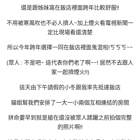
還是跟姊妹窩在飯店裡面跨年比較舒服!!
不用被寒風吹也不必人擠人~加上煙火看電視新聞一
定比現場看還清楚
所以今年跨年選擇一同在飯店裡面鬼混啦!ㄎㄎㄎ~~
(眾人 : 不是吧~ 這代表你們老了啊~~! 居然不去跟人
家一起擠煙火!!)
這天由下午請假的小冬跟我率先抵達飯店
貓姐幫我們安排了一大一小兩個互相連結的房間
拼命要早到就是搶在還沒被眾人蹂躪之前拍個完整
的照片啊!!