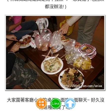
都沒辦法! )
大家圍著客廳小小的桌子一面吃一面聊天~ 好久沒
有這種感覺了呢!!