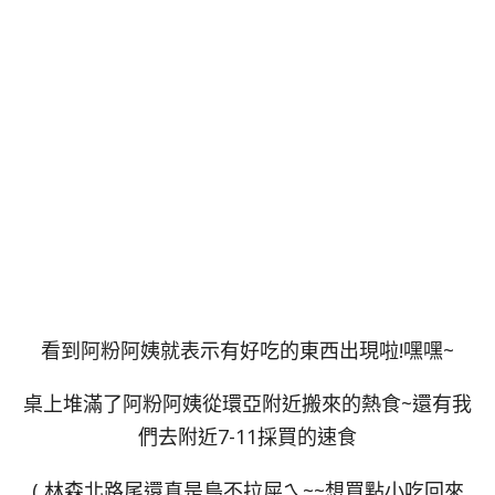
看到阿粉阿姨就表示有好吃的東西出現啦!嘿嘿~
桌上堆滿了阿粉阿姨從環亞附近搬來的熱食~還有我
們去附近7-11採買的速食
( 林森北路尾還真是鳥不拉屎ㄟ~~想買點小吃回來