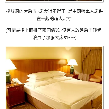
挺舒適的大房間~床大得不得了~是由兩張單人床倂
在一起的超大尺寸!
(可惜最後上面掛了兩個病號~沒有人敢進房間睡覺!!
浪費了那張大床啊~~~)