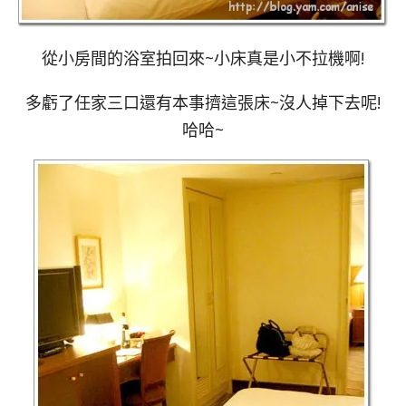
從小房間的浴室拍回來~小床真是小不拉機啊!
多虧了任家三口還有本事擠這張床~沒人掉下去呢!
哈哈~