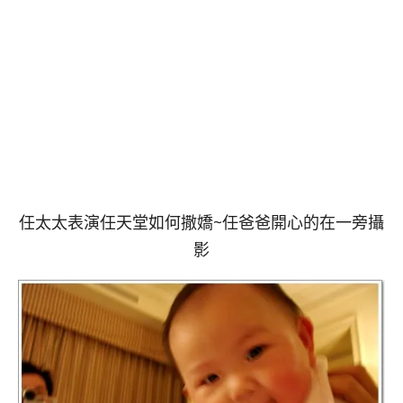
任太太表演任天堂如何撒嬌~任爸爸開心的在一旁攝
影