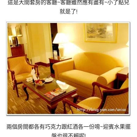
這是大間套房的客廳~客廳雖然應有盡有~小了點兒
就是了!
兩個房間都各有巧克力跟紅酒各一份唷~迎賓水果擺
盤也很不賴呢!