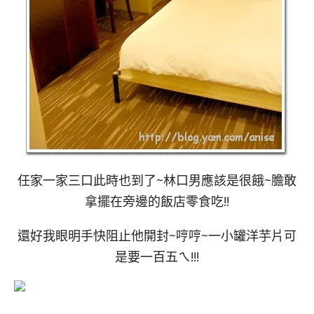
任家一家三口此時也到了~林口男應該是很餓~膽敢
拿擺在旁邊的飯店零食吃!!
還好我眼明手快阻止他開封~哼哼~一小罐洋芋片可
是要一百五ㄟ!!!