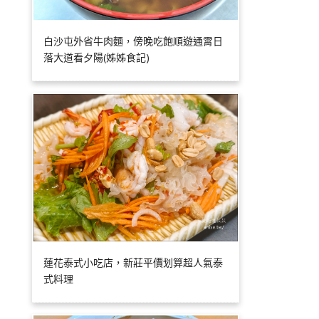
白沙屯外省牛肉麵，傍晚吃飽順遊通霄日
落大道看夕陽(姊姊食記)
蓮花泰式小吃店，新莊平價划算超人氣泰
式料理