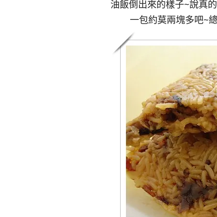
油飯倒出來的樣子~說真的
一包約莫兩塊多吧~總