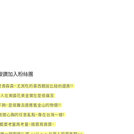
按讚加入粉絲團
貴森森~尤其吃的東西聽說比紐約還貴!!
的人在美國花美金實在是很痛苦
夠~是很難去適應舊金山的物價!!
放開心胸的任意亂點~像在台灣一樣!
都要考量再考量~換算再換算~
個取捨!! 唉 ~~!! = = 台灣人的悲哀啊~~