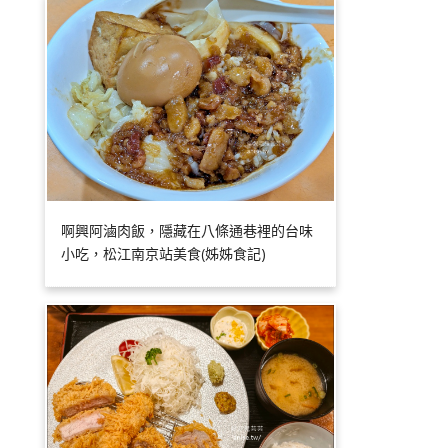
啊興阿滷肉飯，隱藏在八條通巷裡的台味
小吃，松江南京站美食(姊姊食記)