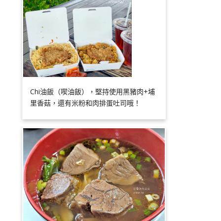
Chi油飯（喫油飯），堅持使用黑豬肉+埔
里香菇，還有米粉和肉排蛋吐司哦！