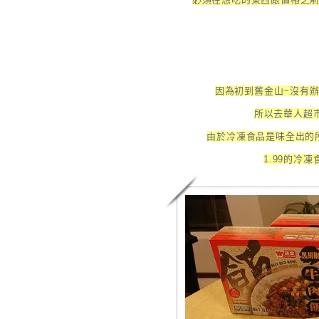
因為初到舊金山~沒有辦
所以去華人超
由於冷凍食品是味全出的
1.99的冷