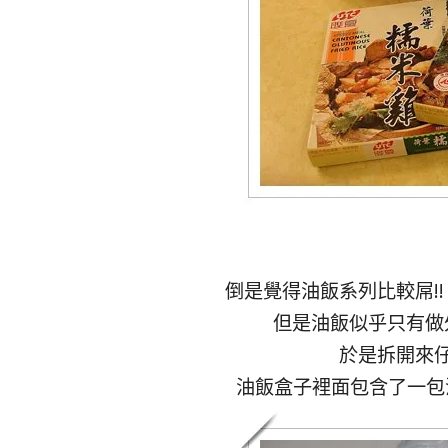
倒是覺得油飯系列比較屌!
但是油飯似乎只有做外
於是拆開來仔
油飯盒子裡面包含了一包油