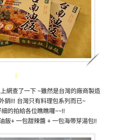
! 上網查了一下 ~雖然是台灣的廠商製造
銷!!! 台灣只有料理包系列而已~
細的拍給各位瞧瞧囉~~!!
飯+ 一包甜辣醬 + 一包海帶芽湯包!!