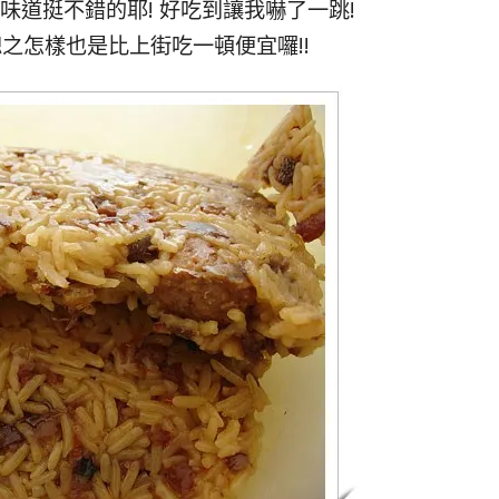
味道挺不錯的耶! 好吃到讓我嚇了一跳!
之怎樣也是比上街吃一頓便宜囉!!