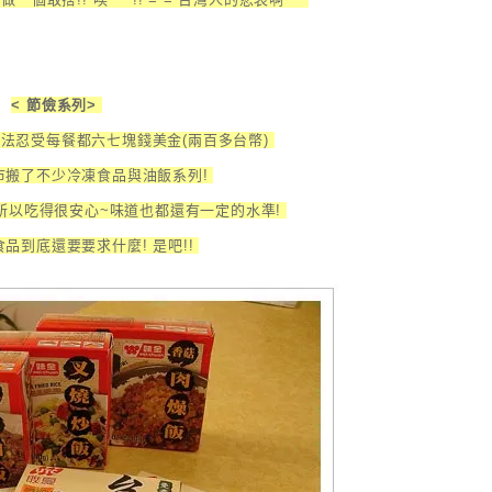
< 節儉系列>
法忍受每餐都六七塊錢美金(兩百多台幣)
市搬了不少冷凍食品與油飯系列!
所以吃得很安心~味道也都還有一定的水準!
凍食品到底還要要求什麼! 是吧!!