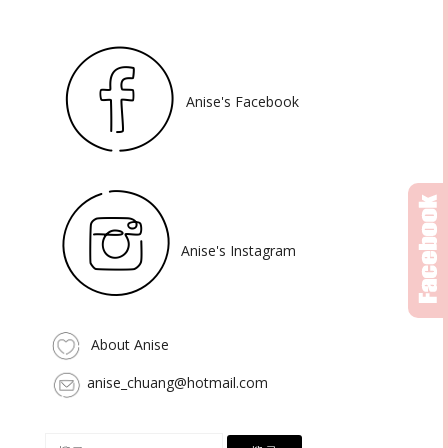
Anise's Facebook
Anise's Instagram
About Anise
anise_chuang@hotmail.com
搜