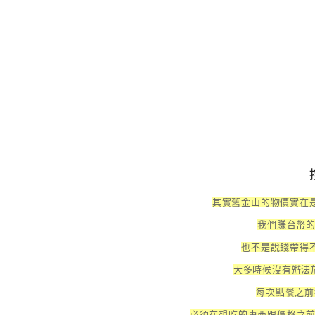
其實舊金山的物價實在是
我們賺台幣
也不是說錢帶得不
大多時候沒有辦法
每次點餐之前
必須在想吃的東西跟價格之前做一