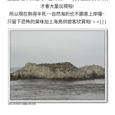
才會大量出現啦!
所以現在熱得半死~~自然海豹也不願意上岸囉~
只留下恐怖的臭味加上海鳥供遊客欣賞啦! = =|||