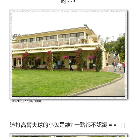
呀~~!!
這打高爾夫球的小鬼是誰? 一點都不認識 = =|||