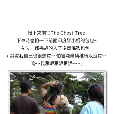
接下來前往The Ghost Tree
下車時偷拍一下前面印度胖小姐的包包~
ㄘㄟ~~都幾歲的人了還買海獺包包!!!
( 其實我自己也很想買~~怕被嫌棄幼稚所以沒買~~
嗚~~我忌妒忌妒忌妒~~~ )