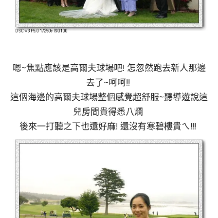
嗯~焦點應該是高爾夫球場吧! 怎忽然跑去新人那邊
去了~呵呵!!
這個海邊的高爾夫球場整個感覺超舒服~聽導遊說這
兒房間貴得悉八爛
後來一打聽之下也還好麻! 還沒有寒碧樓貴ㄟ!!!