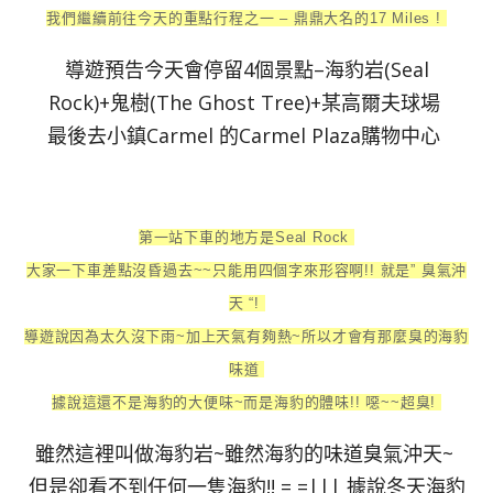
我們繼續前往今天的重點行程之一 – 鼎鼎大名的17 Miles !
導遊預告今天會停留4個景點–海豹岩(Seal
Rock)+鬼樹(The Ghost Tree)+某高爾夫球場
最後去小鎮Carmel 的Carmel Plaza購物中心
第一站下車的地方是Seal Rock
大家一下車差點沒昏過去~~只能用四個字來形容啊!! 就是” 臭氣沖
天 “!
導遊說因為太久沒下雨~加上天氣有夠熱~所以才會有那麼臭的海豹
味道
據說這還不是海豹的大便味~而是海豹的體味!! 噁~~超臭!
雖然這裡叫做海豹岩~雖然海豹的味道臭氣沖天~
但是卻看不到任何一隻海豹!! = =||| 據說冬天海豹