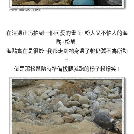
在這邊正巧拍到一個可愛的畫面~粉大又不怕人的海
鷗+松鼠!
海鷗實在是很妙~我都走到牠身邊了牠仍舊不為所動
~
倒是那松鼠隨時準備拔腿就跑的樣子粉爆笑!!