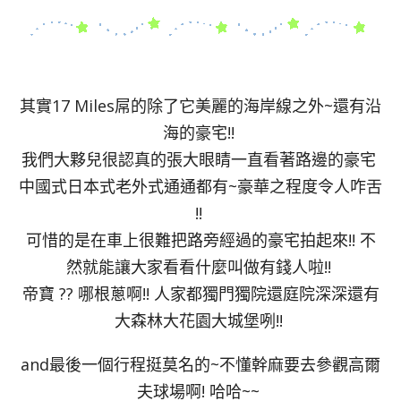
其實17 Miles屌的除了它美麗的海岸線之外~還有沿
海的豪宅!!
我們大夥兒很認真的張大眼睛一直看著路邊的豪宅
中國式日本式老外式通通都有~豪華之程度令人咋舌
!!
可惜的是在車上很難把路旁經過的豪宅拍起來!! 不
然就能讓大家看看什麼叫做有錢人啦!!
帝寶 ?? 哪根蔥啊!! 人家都獨門獨院還庭院深深還有
大森林大花園大城堡咧!!
and最後一個行程挺莫名的~不懂幹麻要去參觀高爾
夫球場啊! 哈哈~~