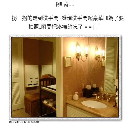
啊!! 肯….
一拐一拐的走到洗手間~發現洗手間超豪華! !!為了要
拍照..瞬間把疼痛給忘了 = =|||