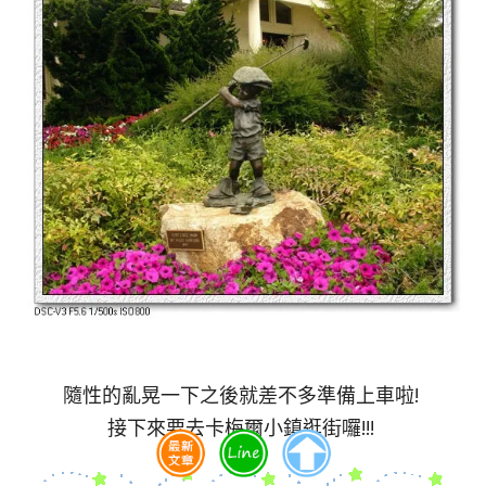
隨性的亂晃一下之後就差不多準備上車啦!
接下來要去卡梅爾小鎮逛街囉!!!