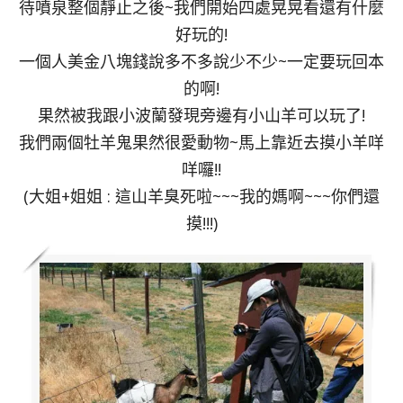
待噴泉整個靜止之後~我們開始四處晃晃看還有什麼
好玩的!
一個人美金八塊錢說多不多說少不少~一定要玩回本
的啊!
果然被我跟小波蘭發現旁邊有小山羊可以玩了!
我們兩個牡羊鬼果然很愛動物~馬上靠近去摸小羊咩
咩囉!!
(大姐+姐姐 : 這山羊臭死啦~~~我的媽啊~~~你們還
摸!!!)