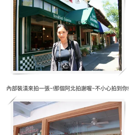
內部裝潢來拍一張~!那個阿北拍謝喔~不小心拍到你!