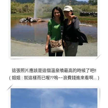
這張照片應該是這個溫泉噴最高的時候了吧!!
( 姐姐 : 就這樣而已喔??嗚~~浪費錢進來看啊… )