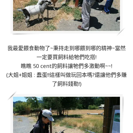
我最愛餵食動物了~秉持走到哪餵到哪的精神~當然
一定要買飼料給牠們吃搭!
瞧瞧 50 cent的飼料讓牠們多激動啊~~!
(大姐+姐姐 : 蠢蛋!!這樣叫做玩回本嗎?還讓他們多賺
了飼料錢勒!)