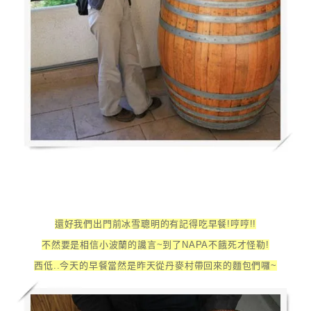
還好我們出門前冰雪聰明的有記得吃早餐!哼哼!!
不然要是相信小波蘭的讒言~到了NAPA不餓死才怪勒!
西低..今天的早餐當然是昨天從丹麥村帶回來的麵包們囉~