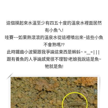
這個摸起來水溫至少有四五十度的溫泉水裡面居然
有小魚ㄟ!
哇賽~~如果熱滾滾的溫泉水從這裡噴出來~這些小魚
不會熟嗎??
此時鐵齒小波蘭跟我爭論這東西是蝌蚪~ =__=|||
跟有養魚的人爭論感覺很不理智!老娘我說這是魚~
牠就是魚!