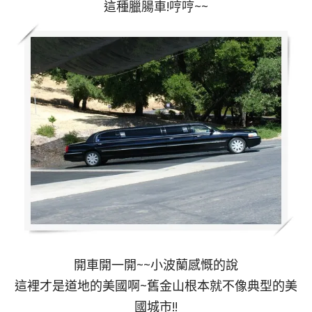
這種臘腸車!哼哼~~
開車開一開~~小波蘭感慨的說
這裡才是道地的美國啊~舊金山根本就不像典型的美
國城市!!