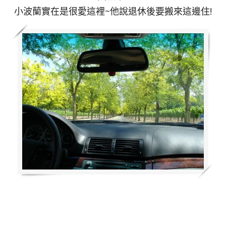
小波蘭實在是很愛這裡~他說退休後要搬來這邊住!