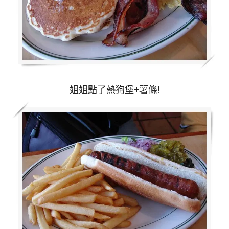
姐姐點了熱狗堡+薯條!