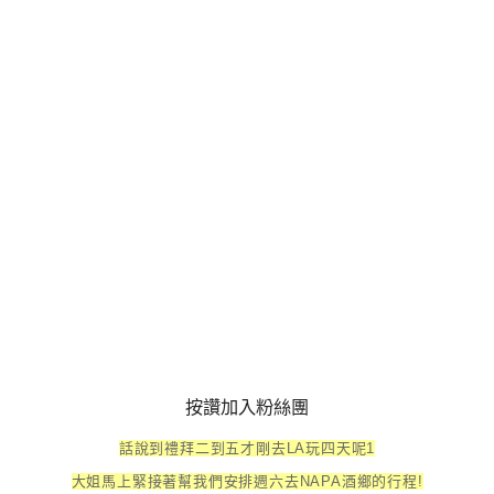
按讚加入粉絲團
話說到禮拜二到五才剛去LA玩四天呢1
大姐馬上緊接著幫我們安排週六去NAPA酒鄉的行程!