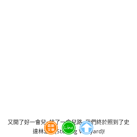
又開了好一會兒~找了一會兒路~我們終於照到了史
達林酒莊(Sterling Vineyard)!