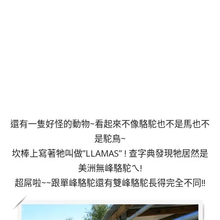
還有一隻好怪的動物~看起來不像駱駝也不是馬也不
是駝鳥~
坎棒上寫著牠叫做”LLAMAS” ! 查字典發現牠居然是
美洲無峰駱駝ㄟ!
超屌啦~~跟單峰駱駝還有雙峰駱駝長得完全不同!!