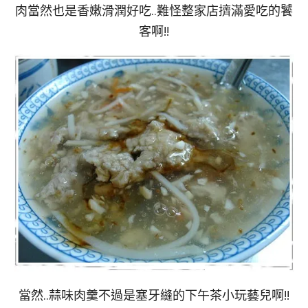
肉當然也是香嫩滑潤好吃..難怪整家店擠滿愛吃的饕
客啊!!
當然..蒜味肉羹不過是塞牙縫的下午茶小玩藝兒啊!!