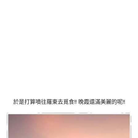
於是打算噴往羅東去覓食!! 晚霞還滿美麗的呢!!