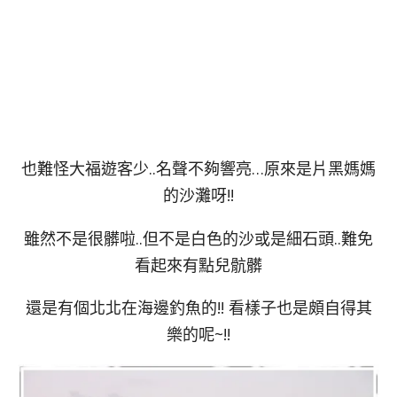
也難怪大福遊客少..名聲不夠響亮…原來是片黑媽媽
的沙灘呀!!
雖然不是很髒啦..但不是白色的沙或是細石頭..難免
看起來有點兒骯髒
還是有個北北在海邊釣魚的!! 看樣子也是頗自得其
樂的呢~!!