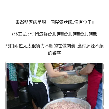
果然整家店呈現一個爆滿狀態..沒有位子!!
(林宜弘 : 你們這群台北狗!!!台北狗!!!台北狗!!!)
門口兩位太太很努力不斷的在做肉羹..應付源源不絕
的饕客