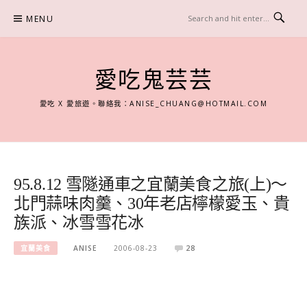
Skip
MENU
to
content
愛吃鬼芸芸
愛吃 X 愛旅遊。聯絡我：
ANISE_CHUANG@HOTMAIL.COM
95.8.12 雪隧通車之宜蘭美食之旅(上)～
北門蒜味肉羹、30年老店檸檬愛玉、貴
族派、冰雪雪花冰
宜蘭美食
ANISE
2006-08-23
28