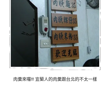
肉羹來囉!!! 宜蘭人的肉羹跟台北的不太一樣