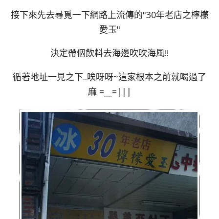
接下來先去尋覓一下網路上流傳的"30年老店之檸檬
愛玉"
決定帶個飲料去海邊吹吹海風!!
循著地址一見之下..唉呀呀~這家根本之前就喝過了
麻 =__=|||