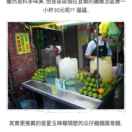
雖然是料多味美..但是區區個在宜蘭的攤販怎能賣一
小杯30元呢?? 逼逼..
其實更推薦的是愛玉檸檬隔壁的瓜仔雞麵跟意麵..