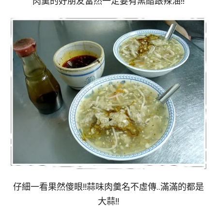
肉羹的好朋友當然一定要有黑醋跟辣油!!
仔細一看果然傻眼!!蒜味肉羹名不虛傳..滿滿的都是
大蒜!!