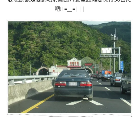
吧!! =__=|||