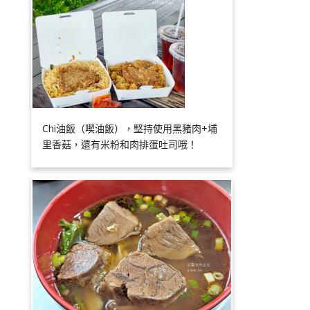
Chi油飯（喫油飯），堅持使用黑豬肉+埔
里香菇，還有米粉和肉排蛋吐司哦！