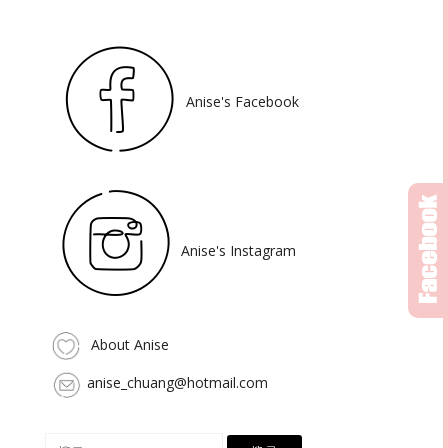
Anise's Facebook
Anise's Instagram
About Anise
anise_chuang@hotmail.com
搜