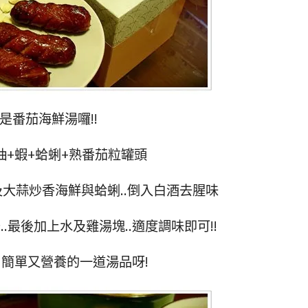
是番茄海鮮湯囉!!
透抽+蝦+蛤蜊+熟番茄粒罐頭
及大蒜炒香海鮮與蛤蜊..倒入白酒去腥味
..最後加上水及雞湯塊..適度調味即可!!
簡單又營養的一道湯品呀!