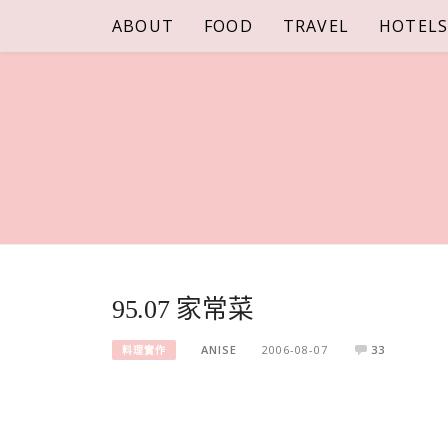
Skip
ABOUT
FOOD
TRAVEL
HOTEL
to
content
95.07 家常菜
ANISE
2006-08-07
33
料理實作