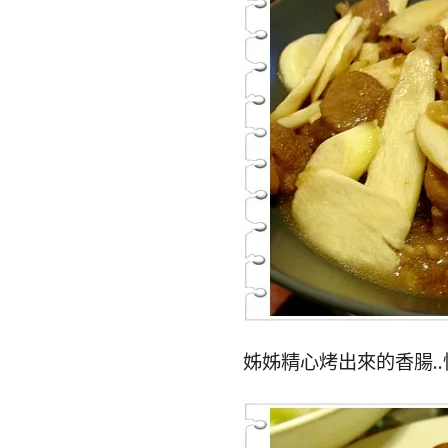
姊姊精心烤出來的香腸..快