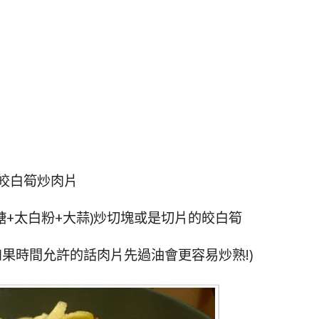
皎白筍炒肉片
糖+太白粉+大蒜)炒切塊或是切片的皎白筍
(如果時間允許的話肉片先過油會更容易炒熟!)