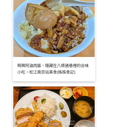
啊興阿滷肉飯，隱藏在八條通巷裡的台味
小吃，松江南京站美食(姊姊食記)