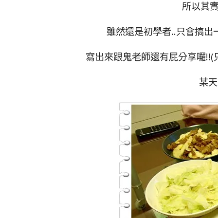
所以其實
雖然還是初學者..只會搞出
寫出來跟鬼老師還有屁分享囉!!(只
某天