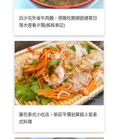
白沙屯外省牛肉麵，傍晚吃飽順遊通霄日
落大道看夕陽(姊姊食記)
蓮花泰式小吃店，新莊平價划算超人氣泰
式料理