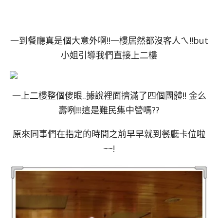
一到餐廳真是個大意外啊!!一樓居然都沒客人ㄟ!!but
小姐引導我們直接上二樓
一上二樓整個傻眼..據說裡面擠滿了四個團體!! 金么
壽咧!!!這是難民集中營嗎??
原來同事們在指定的時間之前早早就到餐廳卡位啦
~~!