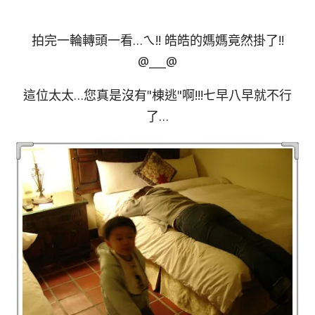
拍完一輪轉頭一看…ㄟ!! 皓皓的媽媽竟然掛了!!
@___@
這位太太…您真是沒有"棟逃"啊!!!七早八早就不行
了…