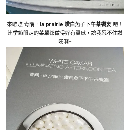
來瞧瞧 青隅．
la prairie 鑽白魚子下午茶饗宴
吧！
連季節限定的菜單都做得好有質感，讓我忍不住讚
嘆啊~