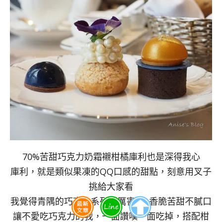
70%苦甜巧克力奶霜襯柑橘庫利也是深得我心
庫利，就是類似果凍的QQ口感的甜點，刻意用叉子
挑給大家看
我覺得青隅的巧克力系列超厲害耶~香脆苦甜不膩口
讓不愛吃巧克力的我，一面讚嘆一面吃掉，搭配柑