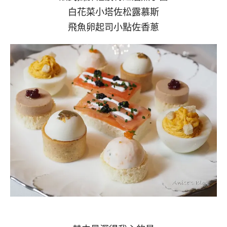
白花菜小塔佐松露慕斯
飛魚卵起司小點佐香蔥