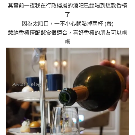
其實前一夜我在行政樓層的酒吧已經喝到這款香檳
了
因為太順口，一不小心就喝掉兩杯 (羞)
慧納香檳搭配鹹食很適合，喜好香檳的朋友可以嚐
嚐