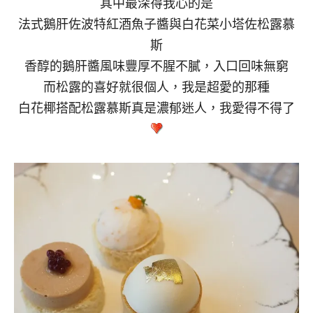
其中最深得我心的是
法式鵝肝佐波特紅酒魚子醬與白花菜小塔佐松露慕
斯
香醇的鵝肝醬風味豐厚不腥不膩，入口回味無窮
而松露的喜好就很個人，我是超愛的那種
白花椰搭配松露慕斯真是濃郁迷人，我愛得不得了