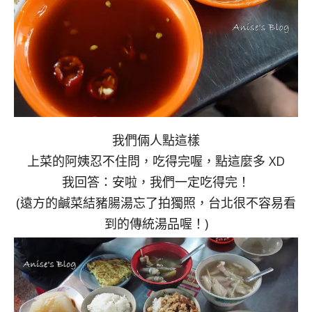
我們倆人點這樣
上菜的阿姨忍不住問，吃得完喔，點這麼多 XD
我回答：安啦，我們一定吃得完！
(遠方的鹹菜結豬腸湯忘了拍獨照，台北很不容易看
到的傳統湯品喔！)