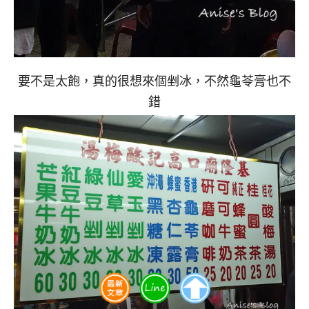
要不是太飽，真的很想來個剉冰，不然龜苓膏也不
錯