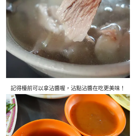
記得檯前可以拿沾醬喔，沾點沾醬在吃更美味！