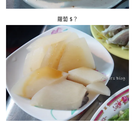
蘿蔔 $？