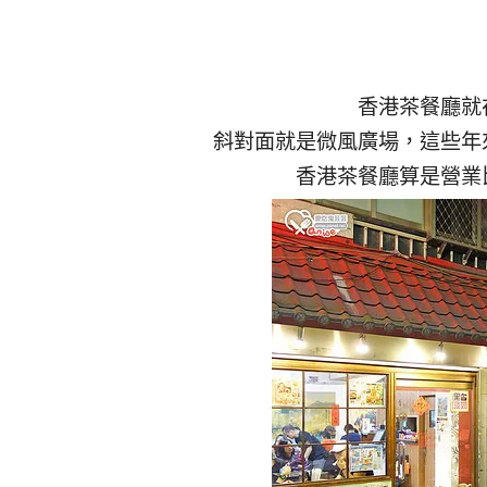
香港茶餐廳就
斜對面就是微風廣場，這些年
香港茶餐廳算是營業