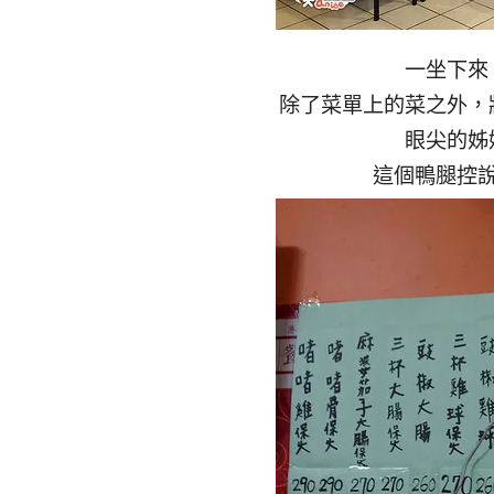
一坐下來
除了菜單上的菜之外，
眼尖的姊
這個鴨腿控