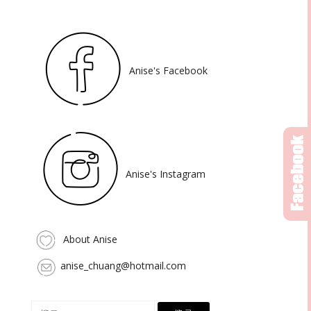
Anise's Facebook
Anise's Instagram
About Anise
anise_chuang@hotmail.com
搜