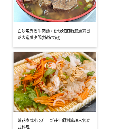
白沙屯外省牛肉麵，傍晚吃飽順遊通霄日
落大道看夕陽(姊姊食記)
蓮花泰式小吃店，新莊平價划算超人氣泰
式料理