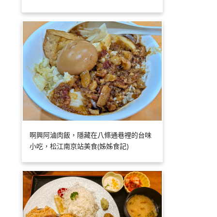
啊興阿滷肉飯，隱藏在八條通巷裡的台味
小吃，松江南京站美食(姊姊食記)