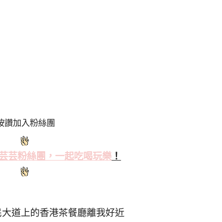
按讚加入粉絲團
芸芸粉絲
團，一起吃喝玩樂
！
民大道上的香港茶餐廳離我好近