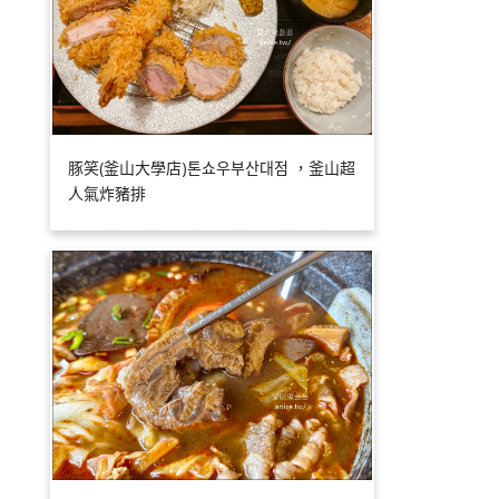
豚笑(釜山大學店)톤쇼우부산대점 ，釜山超
人氣炸豬排