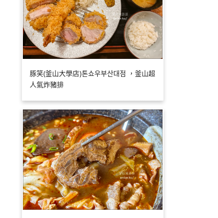
豚笑(釜山大學店)톤쇼우부산대점 ，釜山超
人氣炸豬排