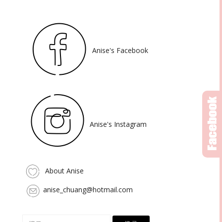
Anise's Facebook
Anise's Instagram
About Anise
anise_chuang@hotmail.com
搜