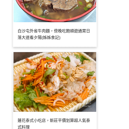
白沙屯外省牛肉麵，傍晚吃飽順遊通霄日
落大道看夕陽(姊姊食記)
蓮花泰式小吃店，新莊平價划算超人氣泰
式料理