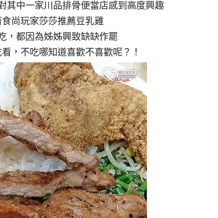
對其中一家川品排骨便當店感到高度興趣
著食尚玩家莎莎推薦豆乳雞
吃，都因為姊姊興致缺缺作罷
吃看，不吃哪知道喜歡不喜歡呢？！