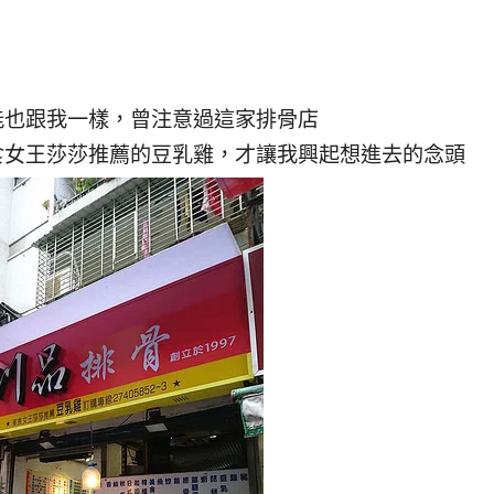
能也跟我一樣，曾注意過這家排骨店
食女王莎莎推薦的豆乳雞，才讓我興起想進去的念頭