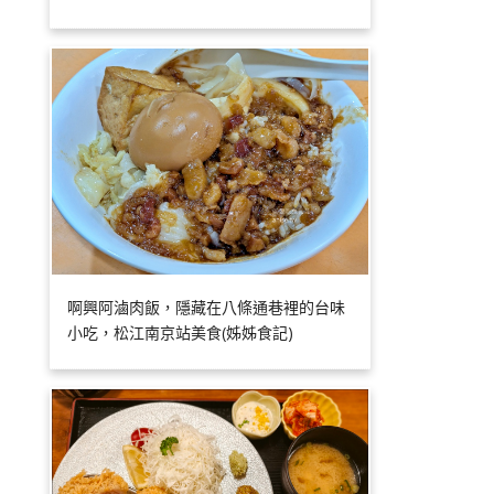
啊興阿滷肉飯，隱藏在八條通巷裡的台味
小吃，松江南京站美食(姊姊食記)