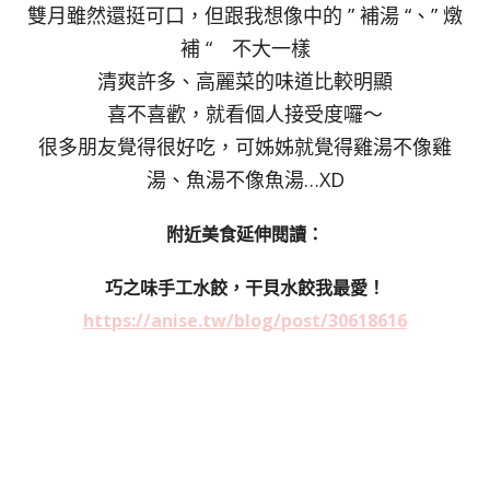
雙月雖然還挺可口，但跟我想像中的 ” 補湯 “、” 燉
補 “ 不大一樣
清爽許多、高麗菜的味道比較明顯
喜不喜歡，就看個人接受度囉～
很多朋友覺得很好吃，可姊姊就覺得雞湯不像雞
湯、魚湯不像魚湯…XD
附近美食延伸閱讀：
巧之味手工水餃，干貝水餃我最愛！
https://anise.tw/blog/post/30618616