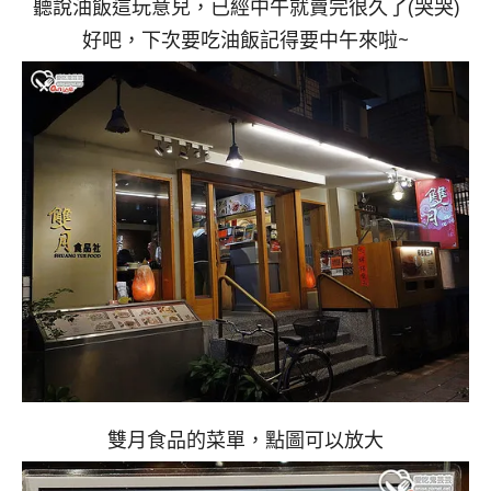
聽說油飯這玩意兒，已經中午就賣完很久了(哭哭)
好吧，下次要吃油飯記得要中午來啦~
雙月食品的菜單，點圖可以放大