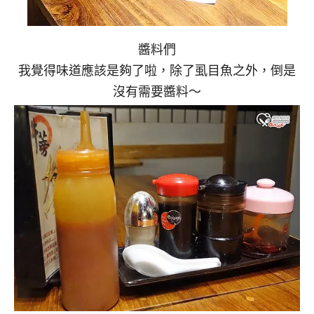
醬料們
我覺得味道應該是夠了啦，除了虱目魚之外，倒是
沒有需要醬料～