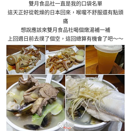
雙月食品社一直是我的口袋名單
這天正好從乾燥的日本回來，喉嚨不舒服還有點頭
痛
想說應該來雙月食品社喝個燉湯補一補
上回週日前去撲了個空，這回總算有機會了吧～～