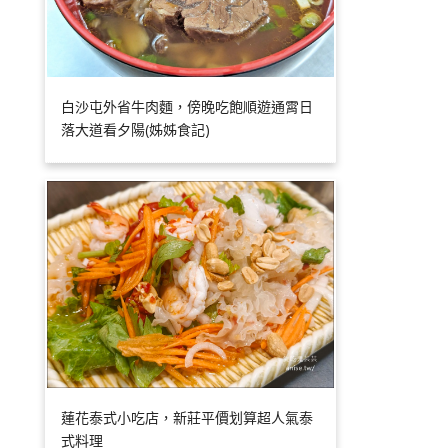
白沙屯外省牛肉麵，傍晚吃飽順遊通霄日
落大道看夕陽(姊姊食記)
蓮花泰式小吃店，新莊平價划算超人氣泰
式料理