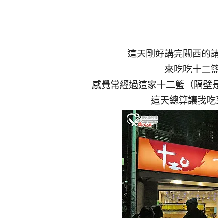
這天剛好講完關西的
來吃吃十二
感覺常經過這家十二籃（隔壁
這天總算讓我吃