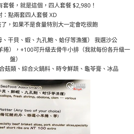
套餐，就是這個，四人套餐 $2,980！
：點兩套四人套餐 XD
盛了，如果不是食量特別大一定會吃很飽
沙母、干貝、蝦、九孔鮑、蛤仔等漁獲） 我選沙公
捲），+100可升級去骨牛小排（我就每份各升級一
盤）
綜合菇類、綜合火鍋料、時令鮮蔬、龜苓膏、冰品