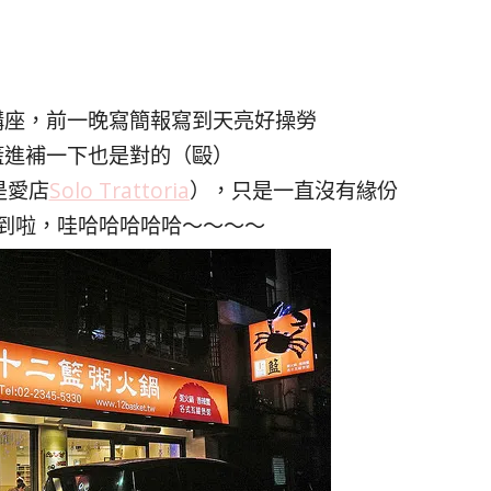
講座，前一晚寫簡報寫到天亮好操勞
籃進補一下也是對的（毆）
是愛店
Solo Trattoria
），只是一直沒有緣份
到啦，哇哈哈哈哈哈～～～～