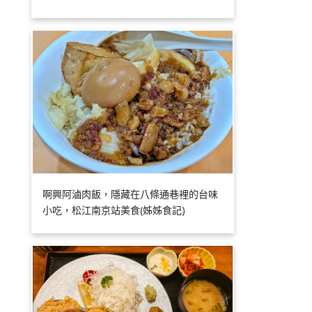
啊興阿滷肉飯，隱藏在八條通巷裡的台味
小吃，松江南京站美食(姊姊食記)