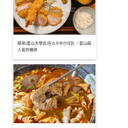
豚笑(釜山大學店)톤쇼우부산대점 ，釜山超
人氣炸豬排