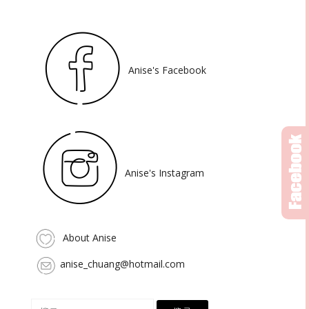
Anise's Facebook
Anise's Instagram
About Anise
anise_chuang@hotmail.com
搜