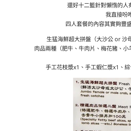
還好十二籃針對懶惰的人有
我直接吩咐
四人套餐的內容其實夠豐
生猛海鮮超大拼盤（大沙公 or 
肉品兩種（肥牛、牛肉片、梅花豬、小羊
手工花枝漿x1、手工蝦仁漿x1、