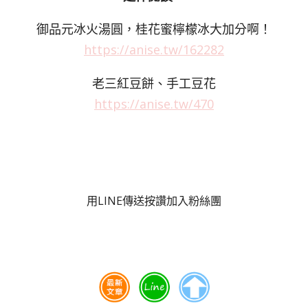
御品元冰火湯圓，桂花蜜檸檬冰大加分啊！
https://anise.tw/162282
老三紅豆餅、手工豆花
https://anise.tw/470
用LINE傳送
按讚加入粉絲團