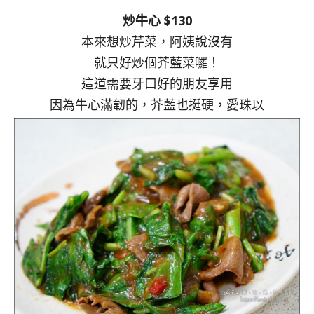
炒牛心 $130
本來想炒芹菜，阿姨說沒有
就只好炒個芥藍菜囉！
這道需要牙口好的朋友享用
因為牛心滿韌的，芥藍也挺硬，愛珠以