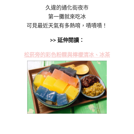
久違的通化街夜市
第一攤就來吃冰
可見最近天氣有多熱唷，嘖嘖嘖！
>> 延伸閱讀：
松菸旁的彩色粉粿與檸檬清冰、冰茶