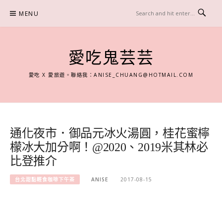
Skip
MENU
to
content
愛吃鬼芸芸
愛吃 X 愛旅遊。聯絡我：
ANISE_CHUANG@HOTMAIL.COM
通化夜市．御品元冰火湯圓，桂花蜜檸
檬冰大加分啊！@2020、2019米其林必
比登推介
台北甜點輕食咖啡下午茶
ANISE
2017-08-15