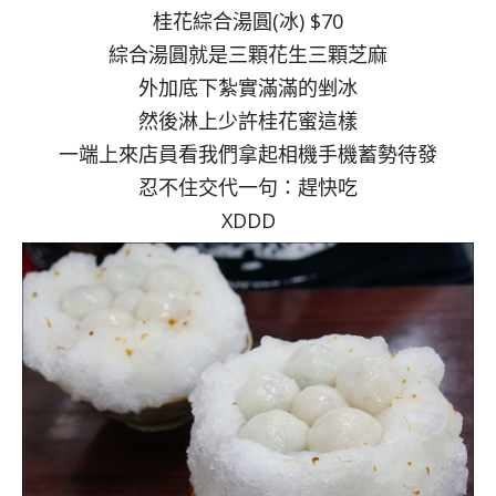
桂花綜合湯圓(冰) $70
綜合湯圓就是三顆花生三顆芝麻
外加底下紮實滿滿的剉冰
然後淋上少許桂花蜜這樣
一端上來店員看我們拿起相機手機蓄勢待發
忍不住交代一句：趕快吃
XDDD