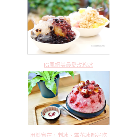
IG風網美最愛玫瑰冰
用料實在，剉冰、雪花冰都好吃