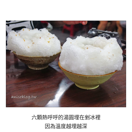
六顆熱呼呼的湯圓埋在剉冰裡
因為溫度越埋越深