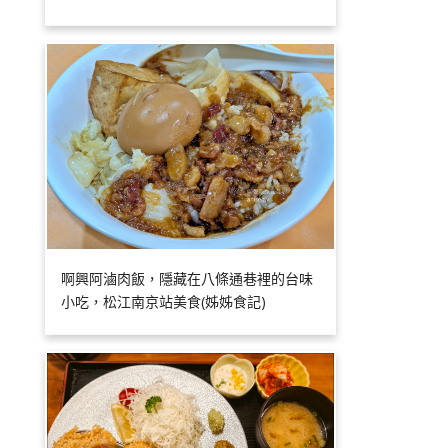
啊興阿滷肉飯，隱藏在八條通巷裡的台味
小吃，松江南京站美食(姊姊食記)