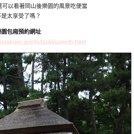
，還可以看著岡山後樂園的風景吃便當
不是太享受了嗎？
樂園包廂預約網址
rakuen.jp/info/build/useinfo.html