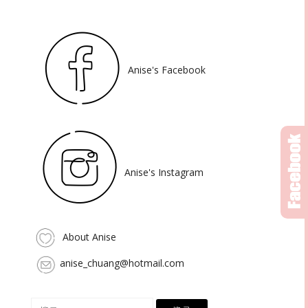
Anise's Facebook
Anise's Instagram
About Anise
anise_chuang@hotmail.com
搜