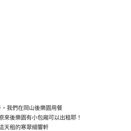
午，我們在岡山後樂園用餐
原來後樂園有小包廂可以出租耶！
這天租的寒翠細響軒