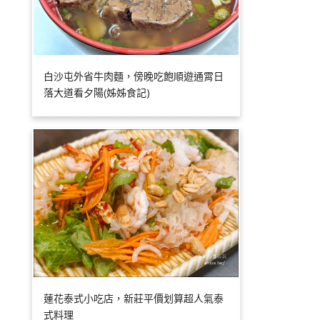
白沙屯外省牛肉麵，傍晚吃飽順遊通霄日
落大道看夕陽(姊姊食記)
蓮花泰式小吃店，新莊平價划算超人氣泰
式料理