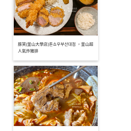
豚笑(釜山大學店)톤쇼우부산대점 ，釜山超
人氣炸豬排