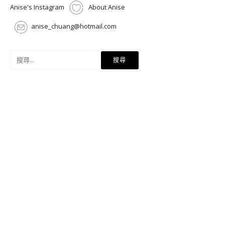
Anise's Instagram
About Anise
anise_chuang@hotmail.com
搜
尋
關
鍵
字: