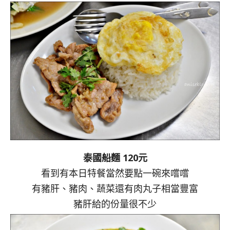
泰國船麵 120元
看到有本日特餐當然要點一碗來嚐嚐
有豬肝、豬肉、蔬菜還有肉丸子相當豐富
豬肝給的份量很不少