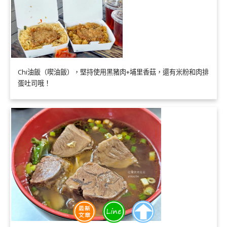
Chi油飯（喫油飯），堅持使用黑豬肉+埔里香菇，還有米粉和肉排
蛋吐司哦！