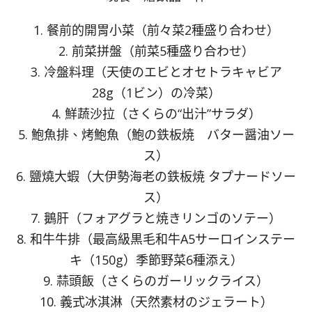
1. 餐前的開胃小菜（前々菜2種盛り合わせ）
2. 前菜拼盤（前菜5種盛り合わせ）
3. 冷盤料理（天使のエビとオセトラキャビア
28g（1ビン）の冷菜）
4. 鮮蔬沙拉（さくらの“出汁”サラダ）
5. 鮑魚排、烤鮑魚（鮑の鉄板焼 バター醤油ソー
ス）
6. 鹽燒大蝦（大伊勢海老の鉄板焼 タプナードソー
ス）
7. 鵝肝（フォアグラと焼きリンゴのソテー）
8. 和牛牛排（最高級黒毛和牛A5サーロインステー
キ（150g）季節野菜6種添え）
9. 蒜頭飯（さくらのガーリックライス）
10. 義式冰淇淋（天然素材のジェラート）