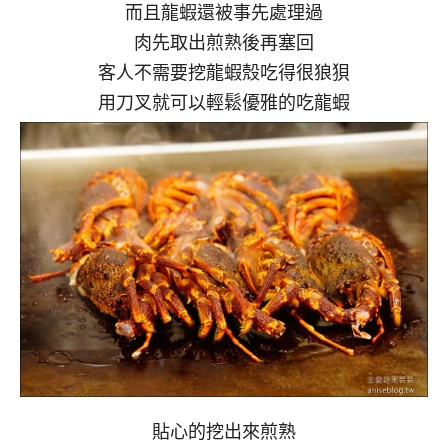
而且龍蝦還被事先處理過
肉先取出煎熟後再塞回
客人不需要挖龍蝦殼吃得很狼狽
用刀叉就可以輕鬆優雅的吃龍蝦
貼心的挖出來煎熟