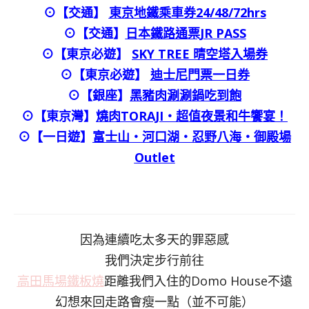
⊙【交通】
東京地鐵乘車券24/48/72hrs
⊙
【交通】
日本鐵路通票JR PASS
⊙【東京必遊】
SKY TREE 晴空塔入場券
⊙【東京必遊】
迪士尼門票一日券
⊙
【銀座】
黑豬肉涮涮鍋吃到飽
⊙
【東京灣】
燒肉TORAJI・超值夜景和牛饗宴！
⊙【一日遊】
富士山・河口湖・忍野八海・御殿場
Outlet
因為連續吃太多天的罪惡感
我們決定步行前往
高田馬場鐵板燒
距離我們入住的Domo House不遠
幻想來回走路會瘦一點（並不可能）