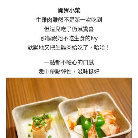
開胃小菜
生雞肉雖然不是第一次吃到
但這兒吃了仍感驚喜
那個說她不吃生食的Ivy
默默地又把生雞肉給吃了，哈哈！
一點都不噁心的口感
嫩中帶點彈性，滋味挺好