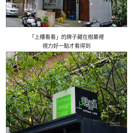
「上樓看看」的牌子藏在樹叢裡
視力好一點才看得到