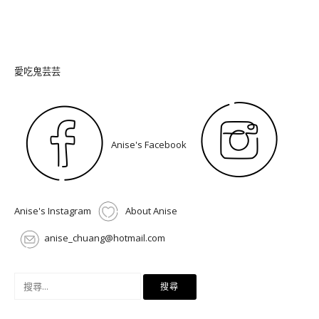
愛吃鬼芸芸
Anise's Facebook
Anise's Instagram
About Anise
anise_chuang@hotmail.com
搜
尋
關