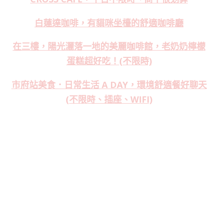
白蓮達咖啡，有貓咪坐檯的舒適咖啡廳
在三樓，陽光灑落一地的美麗咖啡館，老奶奶檸檬
蛋糕超好吃！(不限時)
市府站美食．日常生活 A DAY，環境舒適餐好聊天
(不限時、插座、WIFI)