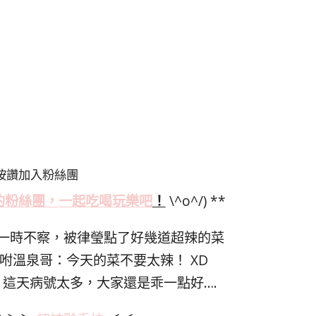
按讚加入粉絲團
的粉絲
團，一起吃喝玩樂吧
！
\^o^/) **
一時不察，被律瑩點了好幾道超辣的菜
咐溫泉哥：今天的菜不要太辣！ XD
這天病號太多，大家還是乖一點好….