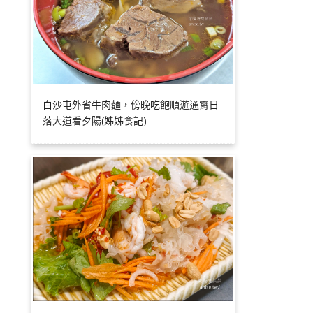
白沙屯外省牛肉麵，傍晚吃飽順遊通霄日
落大道看夕陽(姊姊食記)