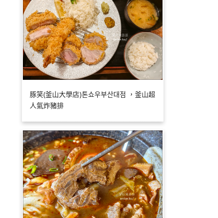
豚笑(釜山大學店)톤쇼우부산대점 ，釜山超
人氣炸豬排