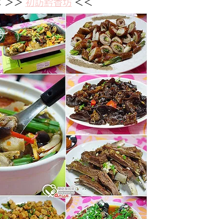
：＞＞
初訪黔香坊
＜＜