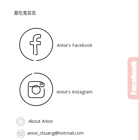
愛吃鬼芸芸
Anise's Facebook
Anise's Instagram
About Anise
anise_chuang@hotmail.com