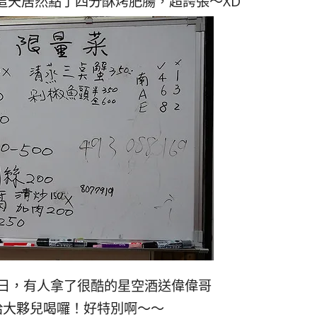
這天居然點了四分酥烤肥腸，超誇張～XD
日，有人拿了很酷的星空酒送偉偉哥
給大夥兒喝囉！好特別啊～～