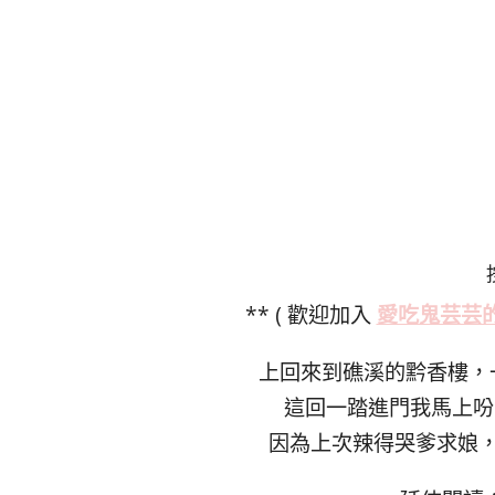
** ( 歡迎加入
愛吃鬼芸芸
上回來到礁溪的黔香樓，
這回一踏進門我馬上吩
因為上次辣得哭爹求娘，