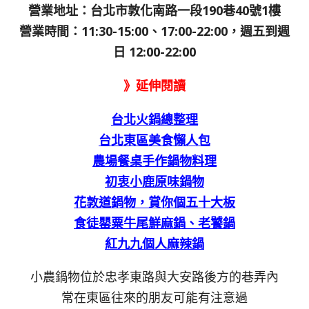
營業地址：台北市敦化南路一段190巷40號1樓
營業時間：11:30-15:00、17:00-22:00，週五到週
日 12:00-22:00
》延伸閱讀
台北火鍋總整理
台北東區美食懶人包
農場餐桌手作鍋物料理
初衷小鹿原味鍋物
花敦道鍋物，賞你個五十大板
食徒罌粟牛尾鮮麻鍋、老饕鍋
紅九九個人麻辣鍋
小農鍋物位於忠孝東路與大安路後方的巷弄內
常在東區往來的朋友可能有注意過