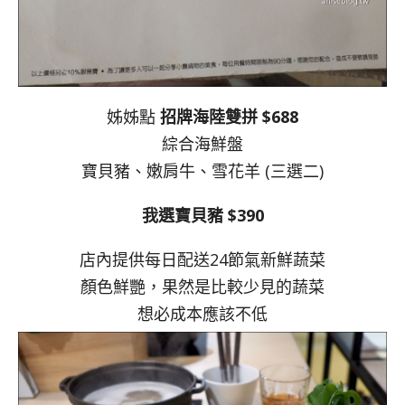
姊姊點
招牌海陸雙拼 $688
綜合海鮮盤
寶貝豬、嫩肩牛、雪花羊 (三選二)
我選寶貝豬 $390
店內提供每日配送24節氣新鮮蔬菜
顏色鮮艷，果然是比較少見的蔬菜
想必成本應該不低