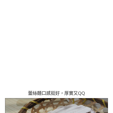
蕾絲麵口感挺好，厚實又QQ