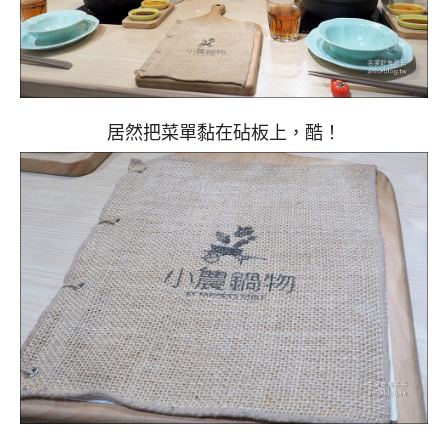
居然把菜單黏在砧板上，酷！