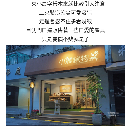
一來小農字樣本來就比較引人注意
二來裝潢確實可愛吸睛
走過會忍不住多看幾眼
目測門口還販售著一些口愛的餐具
只是要價不斐就是了