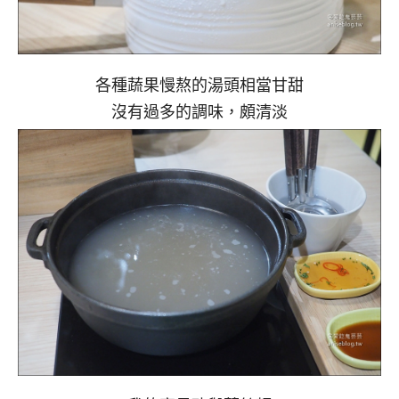
各種蔬果慢熬的湯頭相當甘甜
沒有過多的調味，頗清淡