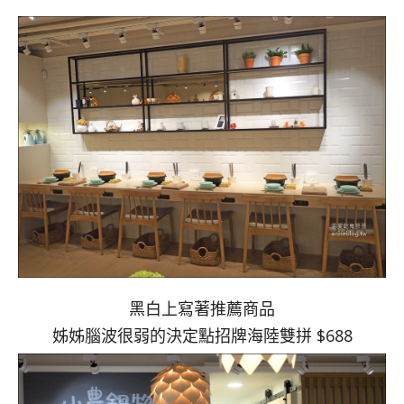
黑白上寫著推薦商品
姊姊腦波很弱的決定點招牌海陸雙拼 $688