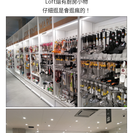
Loft還有廚房小物
仔細逛是會逛瘋的！