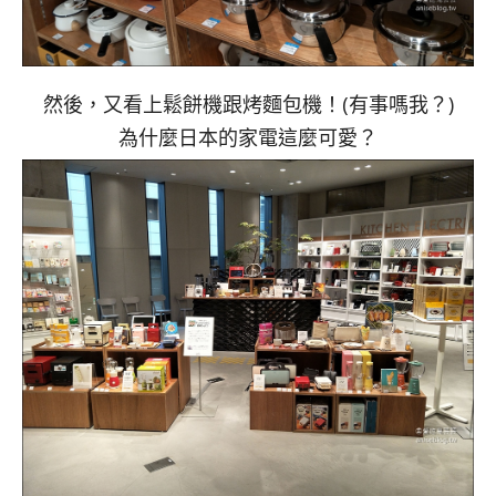
然後，又看上鬆餅機跟烤麵包機！(有事嗎我？)
為什麼日本的家電這麼可愛？