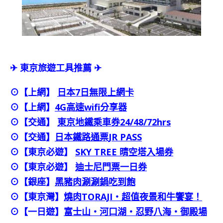
✈ 東京旅遊工具推薦 ✈
⊙【上網】
日本7日無限上網卡
⊙【上網】
4G高速wifi分享器
⊙【交通】
東京地鐵乘車券24/48/72hrs
⊙
【交通】
日本鐵路通票JR PASS
⊙【東京必遊】
SKY TREE 晴空塔入場券
⊙【東京必遊】
迪士尼門票一日券
⊙
【銀座】
黑豬肉涮涮鍋吃到飽
⊙
【東京灣】
燒肉TORAJI・超值夜景和牛饗宴！
⊙【一日遊】
富士山・河口湖・忍野八海・御殿場