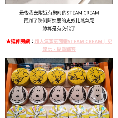
最後我去附近有樂町的STEAM CREAM
買到了跌倒阿姨要的史奴比蒸氣霜
總算是有交代了
★延伸閱讀
：
超人氣蒸氣面霜STEAM CREAM | 史
奴比、糊塗踏客