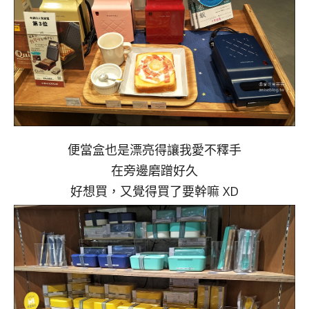
便當盒也是漂亮得讓我愛不釋手
在旁邊磨蹭好久
好想買，又覺得買了要幹嘛 XD