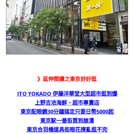
》延伸閱讀之東京好好逛
ITO YOKADO 伊藤洋華堂大型超市逛到爆
上野吉池海鮮、超市專賣店
東京配眼鏡30分鐘搞定只要日幣5000起
東京駅一番街買到崩潰
東京合羽橋道具街眼花撩亂逛不完