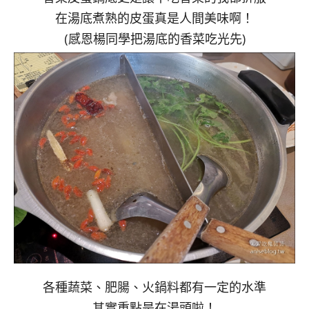
在湯底煮熟的皮蛋真是人間美味啊！
(感恩楊同學把湯底的香菜吃光先)
各種蔬菜、肥腸、火鍋料都有一定的水準
其實重點是在湯頭啦！